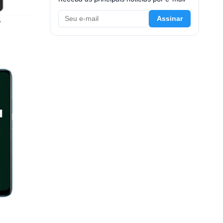
Assinar
6
 695 5G
B, 8/256GB
67"
 + 2MP