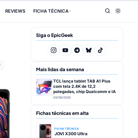
MP f/2.2
REVIEWS
FICHA TÉCNICA
Siga o EpicGeek
Mais lidas da semana
TCL lança tablet TAB A1 Plus
com tela 2.4K de 12,2
polegadas, chip Qualcomm e IA
 855
03/08/2026
B, 8/256GB
 10,5″
Fichas técnicas em alta
MP f/2.2
FICHA TÉCNICA
JOVI X300 Ultra