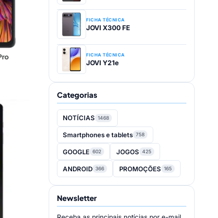
FICHA TÉCNICA
JOVI X300 FE
FICHA TÉCNICA
Pro
JOVI Y21e
Categorias
NOTÍCIAS
1468
2GB
Smartphones e tablets
758
GOOGLE
JOGOS
602
425
P + 2MP
ANDROID
PROMOÇÕES
366
165
Newsletter
Receba as principais notícias por e-mail