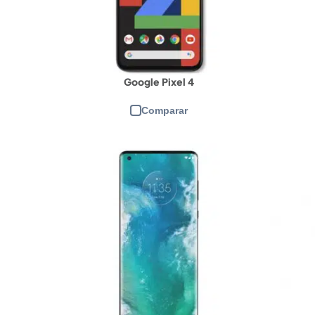
Google Pixel 4
Comparar
CPU:
Mediatek Dimensity 800U
C
RAM e armazenamento:
6/128GB, 8/128GB
RA
Tela:
IPS LCD Full HD+ de 6,5"
Te
Câmera frontal:
16MP f/2.1
Câ
Câmera traseira:
48MP f/1.8 + 8MP f/2.3 + 2MP f/2.4 + 2MP f/2.4
Câ
Bateria:
Realme UI baseada no Android 10
Ba
View Details →
Vi