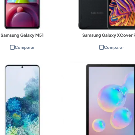
Samsung Galaxy M51
Samsung Galaxy XCover 
Comparar
Comparar
PU:
Spreadtrum SC9863A
CPU:
Unisoc T610
M e armazenamento:
1/16GB, 2/32GB
RAM e armazenamento:
4/3
la:
IPS LCD HD+ de 5,45"
Tela:
IPS LCD HD+ de 6,5"
mera frontal:
5MP
Câmera frontal:
5MP
mera traseira:
5MP
Câmera traseira:
13MP + 2M
teria:
3000 mAh
Bateria:
5000 mAh
ew Details →
View Details →