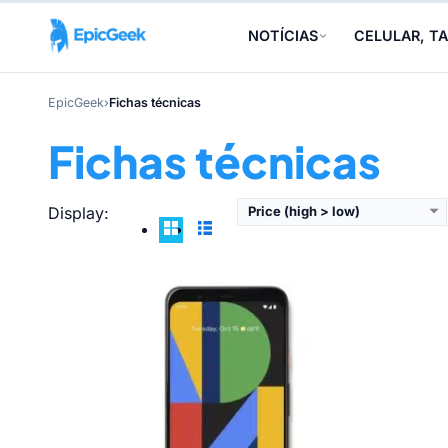
Câmera frontal:
8MP f/2.0 + ToF 3D
Câ
Câmera traseira:
12,2MP f/1.7 + 16MP f/2.4
Câ
NOTÍCIAS
CELULAR, TA
Bateria:
2800 mAh
Ba
View Details →
Vi
EpicGeek
›
Fichas técnicas
Fichas técnicas
Display:
Price (high > low)
CPU:
Qualcomm Snapdragon 865
C
RAM e armazenamento:
12/256GB
RA
Tela:
OLED Full HD+ de 6,7"
Te
Câmera frontal:
25MP f/2.0
Câ
Câmera traseira:
108MP f/1.8 + 16MP f/2.2 + 8MP f/2.4 + ToF
Câ
Bateria:
5000 mAh
Ba
View Details →
Vi