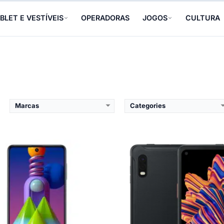
mera frontal:
32MP f/2.2
Câmera frontal:
13MP f/2.0
mera traseira:
64MP f/1.8 + 12MP f/2.2 + 5MP f/2.4 + 5MP f/2.4
Câmera traseira:
25MP f/1.7 + 8
BLET E VESTÍVEIS
OPERADORAS
JOGOS
CULTURA
teria:
7000mAh
Bateria:
4050 mAh
ew Details →
View Details →
Marcas
Categories
PU:
Samsung Exynos 990
CPU:
Qualcomm Snapdragon
M e armazenamento:
8/128GB
RAM e armazenamento:
6/128G
la:
Dynamic AMOLED 2X Quad HD+ de 6,7″
Tela:
Super AMOLED WQXGA de
mera frontal:
10MP f/2.2
Câmera frontal:
8MP f/2.0
mera traseira:
12MP f/1.8 + 64MP f/2.0 + 12MP f/2.2 + ToF 3D
Câmera traseira:
13MP f/2.0 + 5
teria:
4500 mAh
Bateria:
7040 mAh
ew Details →
View Details →