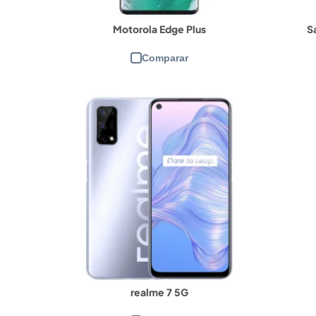
Motorola Edge Plus
S
Comparar
CPU:
Qualcomm Snapdragon 8 Gen 1
C
RAM e armazenamento:
12/256GB
RA
Tela:
pOLED Full HD+ de 6,7"
Te
Câmera frontal:
60MP
Câ
Câmera traseira:
50 MP + 50 MP + 2 MP
Câ
Bateria:
4800 mAh
Ba
View Details →
Vi
realme 7 5G