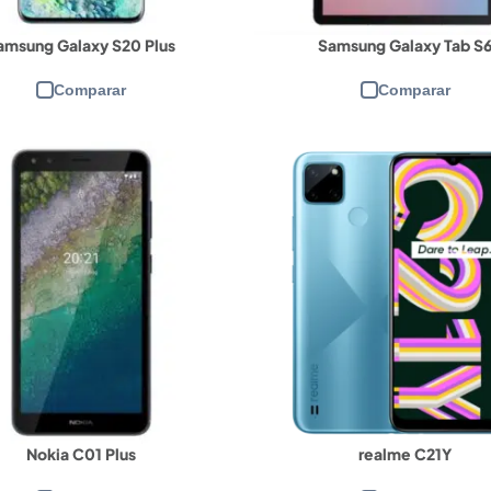
amsung Galaxy S20 Plus
Samsung Galaxy Tab S
Comparar
Comparar
PU:
Qualcomm Snapdragon 778G
CPU:
Qualcomm Snapdragon
M e armazenamento:
8/128GB
RAM e armazenamento:
6/128G
la:
AMOLED Full HD+ de 6,55"
Tela:
AMOLED Full HD+ de 6,
mera frontal:
32MP
Câmera frontal:
16MP
mera traseira:
108MP + 8MP + 2MP
Câmera traseira:
108MP + 8MP
teria:
4300mAh
Bateria:
5000 mAh
ew Details →
View Details →
Nokia C01 Plus
realme C21Y