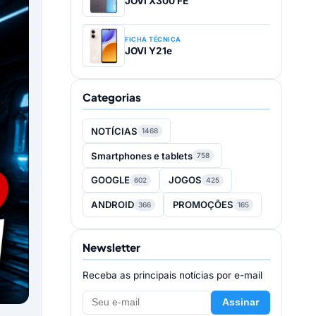
JOVI X300 FE
FICHA TÉCNICA
JOVI Y21e
Categorias
NOTÍCIAS
1468
Smartphones e tablets
758
GOOGLE
JOGOS
602
425
ANDROID
PROMOÇÕES
366
165
Newsletter
Receba as principais notícias por e-mail
Assinar