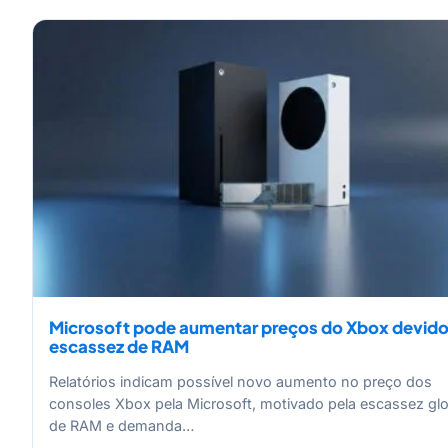
Microsoft pode aumentar preços do Xbox devido
escassez de RAM
Relatórios indicam possível novo aumento no preço dos
consoles Xbox pela Microsoft, motivado pela escassez glo
de RAM e demanda…