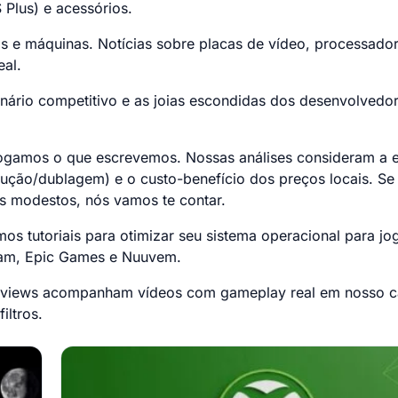
 Plus) e acessórios.
s e máquinas. Notícias sobre placas de vídeo, processado
eal.
ário competitivo e as joias escondidas dos desenvolvedo
jogamos o que escrevemos. Nossas análises consideram a e
radução/dublagem) e o custo-benefício dos preços locais. S
s modestos, nós vamos te contar.
os tutoriais para otimizar seu sistema operacional para jo
team, Epic Games e Nuuvem.
eviews acompanham vídeos com gameplay real em nosso c
iltros.