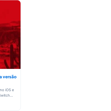
a versão
no iOS e
 Switch…