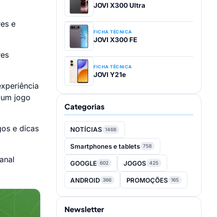
JOVI X300 Ultra
res e
FICHA TÉCNICA
JOVI X300 FE
res
FICHA TÉCNICA
JOVI Y21e
xperiência
e um jogo
Categorias
gos e dicas
NOTÍCIAS
1468
Smartphones e tablets
758
anal
GOOGLE
JOGOS
602
425
ANDROID
PROMOÇÕES
366
165
Newsletter