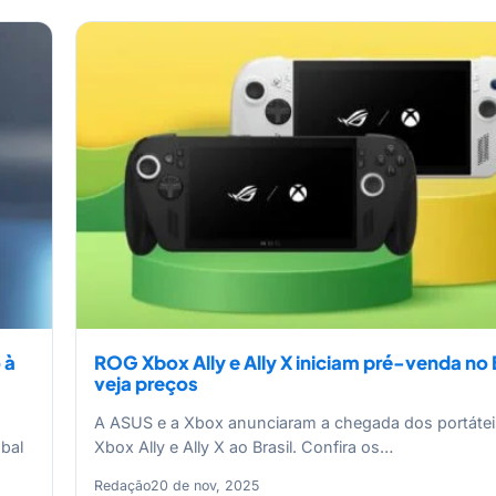
 à
ROG Xbox Ally e Ally X iniciam pré-venda no B
veja preços
A ASUS e a Xbox anunciaram a chegada dos portáte
bal
Xbox Ally e Ally X ao Brasil. Confira os…
Redação
20 de nov, 2025