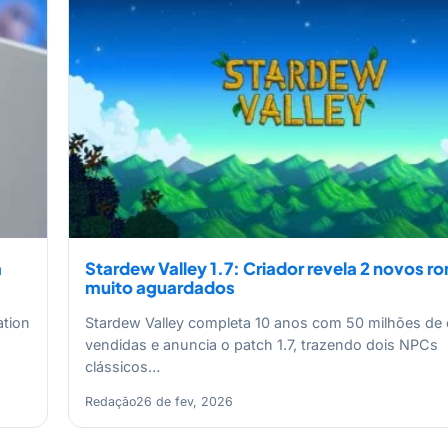
a
Stardew Valley 1.7: Criador revela 2 novos 
muito aguardados
ation
Stardew Valley completa 10 anos com 50 milhões de 
vendidas e anuncia o patch 1.7, trazendo dois NPCs
clássicos…
Redação
26 de fev, 2026