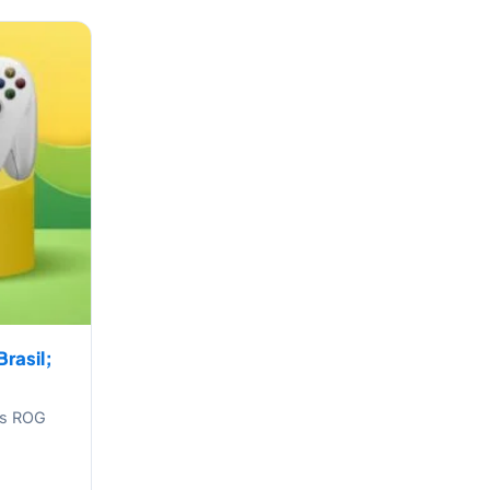
rasil;
is ROG