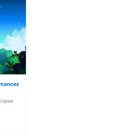
romances
cópias