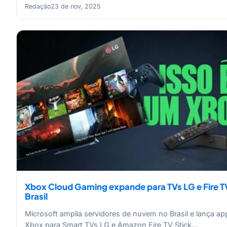
Redação
23 de nov, 2025
Xbox Cloud Gaming expande para TVs LG e Fire T
Brasil
Microsoft amplia servidores de nuvem no Brasil e lança ap
Xbox para Smart TVs LG e Amazon Fire TV Stick…