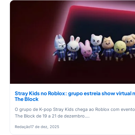
Stray Kids no Roblox: grupo estreia show virtual 
The Block
O grupo de K-pop Stray Kids chega ao Roblox com evento
The Block de 19 a 21 de dezembro.…
Redação
17 de dez, 2025