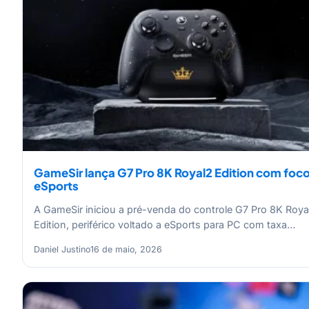
GameSir lança G7 Pro 8K Royal2 Edition com foc
eSports
A GameSir iniciou a pré-venda do controle G7 Pro 8K Roya
Edition, periférico voltado a eSports para PC com taxa…
Daniel Justino
16 de maio, 2026