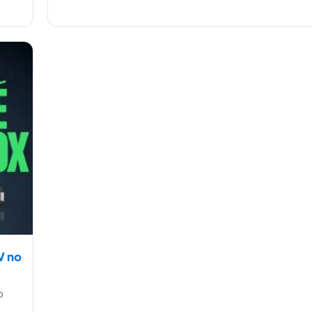
V no
p