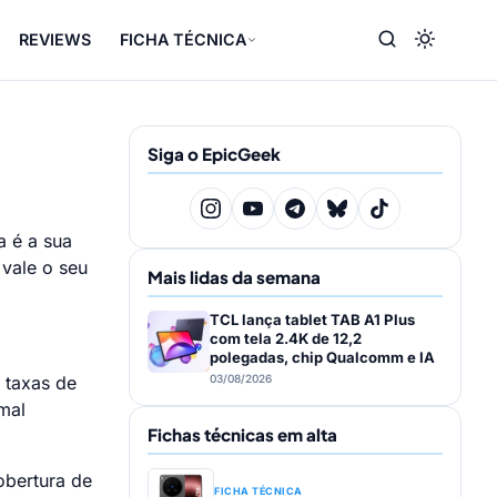
REVIEWS
FICHA TÉCNICA
Siga o EpicGeek
a é a sua
vale o seu
Mais lidas da semana
TCL lança tablet TAB A1 Plus
com tela 2.4K de 12,2
polegadas, chip Qualcomm e IA
 taxas de
03/08/2026
mal
Fichas técnicas em alta
obertura de
FICHA TÉCNICA