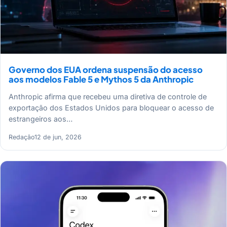
Governo dos EUA ordena suspensão do acesso
aos modelos Fable 5 e Mythos 5 da Anthropic
Anthropic afirma que recebeu uma diretiva de controle de
exportação dos Estados Unidos para bloquear o acesso de
estrangeiros aos…
Redação
12 de jun, 2026