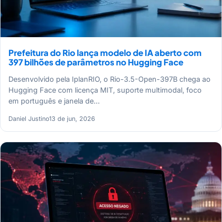
Prefeitura do Rio lança modelo de IA aberto com
397 bilhões de parâmetros no Hugging Face
Desenvolvido pela IplanRIO, o Rio-3.5-Open-397B chega ao
Hugging Face com licença MIT, suporte multimodal, foco
em português e janela de…
Daniel Justino
13 de jun, 2026