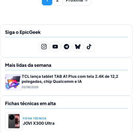
de
posts
Siga o EpicGeek
Mais lidas da semana
TCL lança tablet TAB A1 Plus com tela 2.4K de 12,2
polegadas, chip Qualcomm e IA
03/08/2026
Fichas técnicas em alta
FICHA TÉCNICA
JOVI X300 Ultra