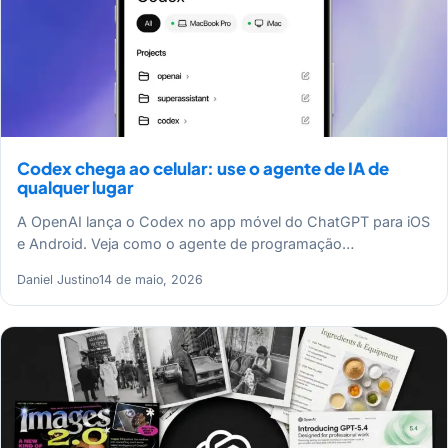
Codex chega ao celular: use o agente de IA de
qualquer lugar
A OpenAI lança o Codex no app móvel do ChatGPT para iOS
e Android. Veja como o agente de programação…
Daniel Justino
14 de maio, 2026