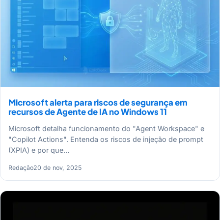
Microsoft alerta para riscos de segurança em
recursos de Agente de IA no Windows 11
Microsoft detalha funcionamento do "Agent Workspace" e
"Copilot Actions". Entenda os riscos de injeção de prompt
(XPIA) e por que…
Redação
20 de nov, 2025