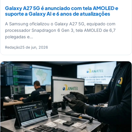
Galaxy A27 5G é anunciado com tela AMOLED e
suporte a Galaxy AI e 6 anos de atualizações
A Samsung oficializou o Galaxy A27 5G, equipado com
processador Snapdragon 6 Gen 3, tela AMOLED de 6,7
polegadas e…
Redação
25 de jun, 2026