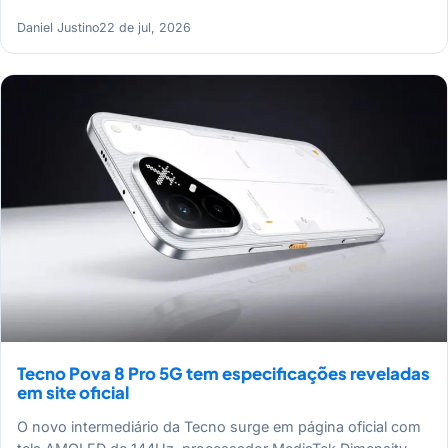
Daniel Justino
22 de jul, 2026
Tecno Pova 8 Pro 5G tem especificações reveladas
em site oficial
O novo intermediário da Tecno surge em página oficial com