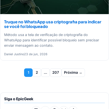
Truque no WhatsApp usa criptografia para indicar
se você foi bloqueado
Método usa a tela de verificação de criptografia do
WhatsApp para identificar possível bloqueio sem precisar
enviar mensagem ao contato.
Daniel Justino
23 de jun, 2026
Paginação
1
2
…
207
Próxima →
de
posts
Siga o EpicGeek