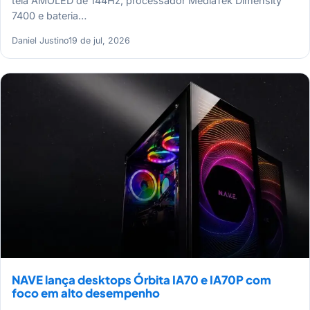
tela AMOLED de 144Hz, processador MediaTek Dimensity
7400 e bateria…
Daniel Justino
19 de jul, 2026
NAVE lança desktops Órbita IA70 e IA70P com
foco em alto desempenho