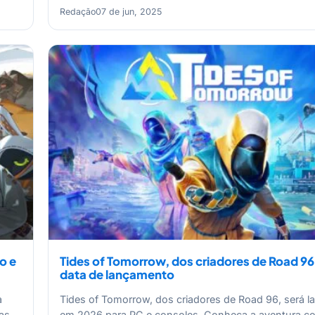
Redação
07 de jun, 2025
o e
Tides of Tomorrow, dos criadores de Road 96
data de lançamento
a
Tides of Tomorrow, dos criadores de Road 96, será 
as
em 2026 para PC e consoles. Conheça a aventura 