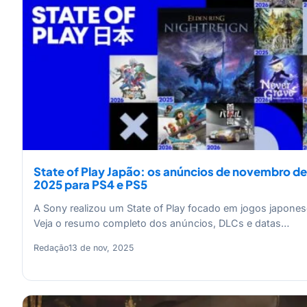
State of Play Japão: os anúncios de novembro de
2025 para PS4 e PS5
A Sony realizou um State of Play focado em jogos japones
Veja o resumo completo dos anúncios, DLCs e datas…
Redação
13 de nov, 2025