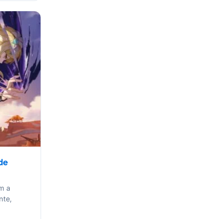
de
m a
nte,