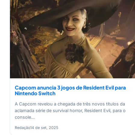
Capcom anuncia 3 jogos de Resident Evil para
Nintendo Switch
A Capcom revelou a chegada de três novos títulos da
aclamada série de survival horror, Resident Evil, para o
console…
Redação
14 de set, 2025