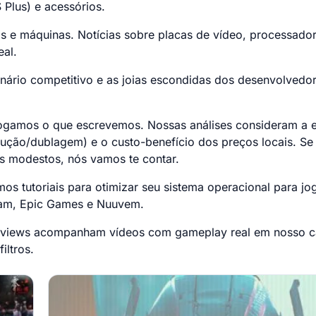
 Plus) e acessórios.
s e máquinas. Notícias sobre placas de vídeo, processado
eal.
ário competitivo e as joias escondidas dos desenvolvedo
jogamos o que escrevemos. Nossas análises consideram a e
radução/dublagem) e o custo-benefício dos preços locais. S
s modestos, nós vamos te contar.
os tutoriais para otimizar seu sistema operacional para jo
team, Epic Games e Nuuvem.
eviews acompanham vídeos com gameplay real em nosso c
iltros.