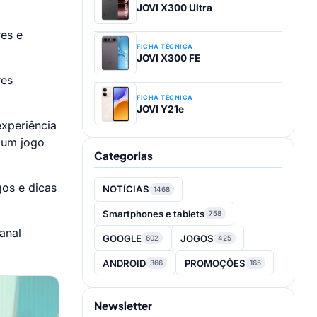
JOVI X300 Ultra
res e
FICHA TÉCNICA
JOVI X300 FE
res
FICHA TÉCNICA
JOVI Y21e
xperiência
e um jogo
Categorias
gos e dicas
NOTÍCIAS
1468
Smartphones e tablets
758
anal
GOOGLE
JOGOS
602
425
ANDROID
PROMOÇÕES
366
165
Newsletter