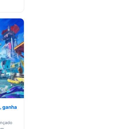
, ganha
lançado
com…