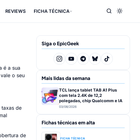
REVIEWS
FICHA TÉCNICA
Siga o EpicGeek
a é a sua
vale o seu
Mais lidas da semana
TCL lança tablet TAB A1 Plus
com tela 2.4K de 12,2
polegadas, chip Qualcomm e IA
 taxas de
03/08/2026
mal
Fichas técnicas em alta
obertura de
FICHA TÉCNICA