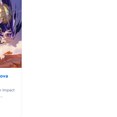
nova
n Impact
a…