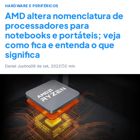
HARDWARE E PERIFÉRICOS
AMD altera nomenclatura de
processadores para
notebooks e portáteis; veja
como fica e entenda o que
significa
Daniel Justino
09 de set, 2022
2 min