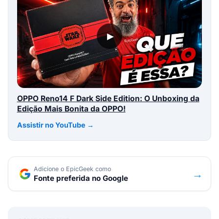
▶
OPPO Reno14 F Dark Side Edition: O Unboxing da
Edição Mais Bonita da OPPO!
Assistir no YouTube →
Adicione o EpicGeek como
→
Fonte preferida no Google