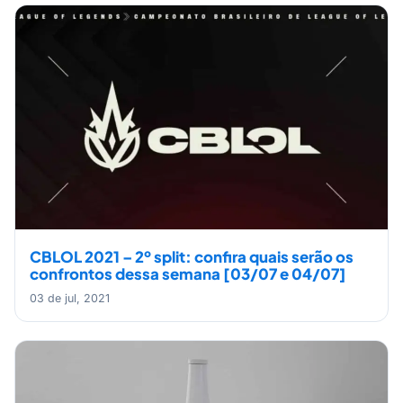
CBLOL 2021 – 2º split: confira quais serão os
confrontos dessa semana [03/07 e 04/07]
03 de jul, 2021