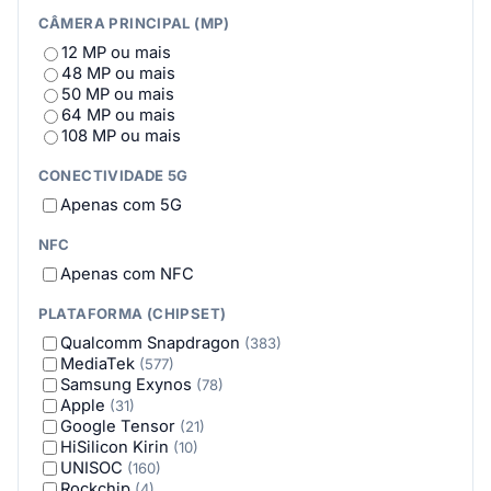
CÂMERA PRINCIPAL (MP)
12 MP ou mais
48 MP ou mais
50 MP ou mais
64 MP ou mais
108 MP ou mais
CONECTIVIDADE 5G
Apenas com 5G
NFC
Apenas com NFC
PLATAFORMA (CHIPSET)
Qualcomm Snapdragon
(383)
MediaTek
(577)
Samsung Exynos
(78)
Apple
(31)
Google Tensor
(21)
HiSilicon Kirin
(10)
UNISOC
(160)
Rockchip
(4)