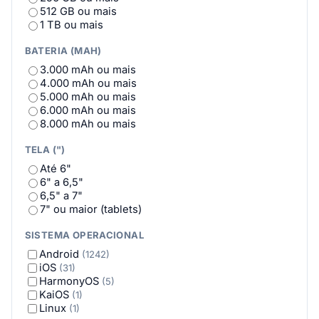
REDMI
(80)
512 GB ou mais
ROG (Republic of Gamers)
(11)
1 TB ou mais
Samsung
(172)
Semp
(4)
BATERIA (MAH)
TCL
(33)
3.000 mAh ou mais
Teclast
(19)
4.000 mAh ou mais
TECNO
(90)
5.000 mAh ou mais
TecToy
(1)
6.000 mAh ou mais
UMIDIGI
(4)
8.000 mAh ou mais
VAIO
(2)
vivo
(7)
TELA (")
WIKO
(2)
Xiaomi
(48)
Até 6"
6" a 6,5"
6,5" a 7"
7" ou maior (tablets)
SISTEMA OPERACIONAL
Android
(1242)
iOS
(31)
HarmonyOS
(5)
KaiOS
(1)
Linux
(1)