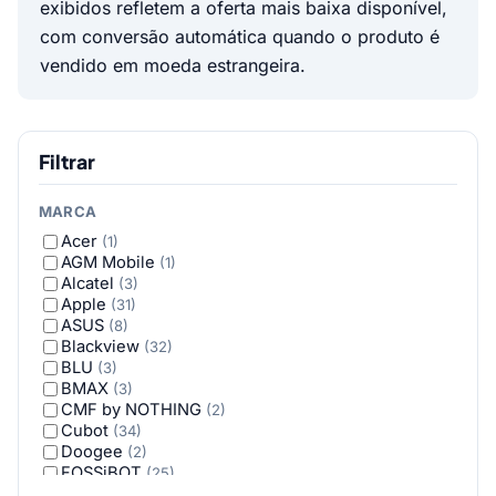
exibidos refletem a oferta mais baixa disponível,
com conversão automática quando o produto é
vendido em moeda estrangeira.
Filtrar
MARCA
Acer
(1)
AGM Mobile
(1)
Alcatel
(3)
Apple
(31)
ASUS
(8)
Blackview
(32)
BLU
(3)
BMAX
(3)
CMF by NOTHING
(2)
Cubot
(34)
Doogee
(2)
FOSSiBOT
(25)
Google
(16)