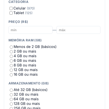
CATEGORIA
HONOR
(11)
Celular
(970)
HUAWEI
(13)
Tablet
(125)
Infinix
(27)
iQOO
(8)
PREÇO (R$)
itel
(4)
Jolla
(1)
—
JOVI
(13)
Lenovo
(7)
MEMÓRIA RAM (GB)
LG
(14)
MEIZU
(2)
Menos de 2 GB (básicos)
Motorola
(127)
2 GB ou mais
Multi
(3)
4 GB ou mais
Nokia
(15)
6 GB ou mais
NOTHING
(11)
8 GB ou mais
nubia
(1)
12 GB ou mais
OPPO
(23)
16 GB ou mais
Oukitel
(18)
Philco
(4)
ARMAZENAMENTO (GB)
POCO
(56)
Até 32 GB (básicos)
Positivo
(4)
32 GB ou mais
PRITOM
(12)
64 GB ou mais
realme
(76)
128 GB ou mais
REDMAGIC
(11)
256 GB ou mais