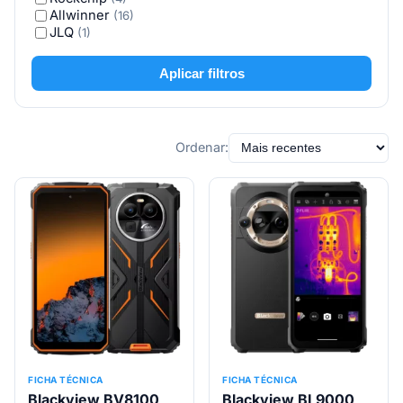
Allwinner
(16)
JLQ
(1)
Aplicar filtros
Ordenar:
FICHA TÉCNICA
FICHA TÉCNICA
Blackview BV8100
Blackview BL9000