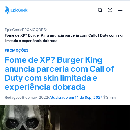
EpicGeek
›
PROMOÇÕES
›
Fome de XP? Burger King anuncia parceria com Call of Duty com skin
limitada e experiência dobrada
PROMOÇÕES
Fome de XP? Burger King
anuncia parceria com Call of
Duty com skin limitada e
experiência dobrada
Redação
06 de nov, 2022
·
Atualizado em 14 de Sep, 2024
3 min