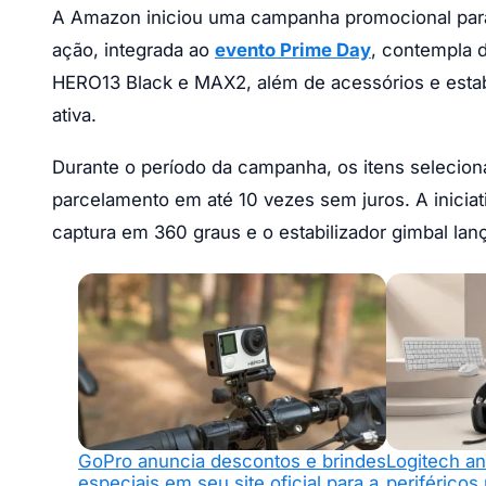
A Amazon iniciou uma campanha promocional para
ação, integrada ao
evento Prime Day
, contempla 
HERO13 Black e MAX2, além de acessórios e estabi
ativa.
Durante o período da campanha, os itens seleci
parcelamento em até 10 vezes sem juros. A inicia
captura em 360 graus e o estabilizador gimbal lan
GoPro anuncia descontos e brindes
Logitech a
especiais em seu site oficial para a
periférico