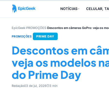
NOTÍCIAS
CELULAR, TA
EpicGeek
›
PROMOÇÕES
›
Descontos em câmeras GoPro: veja os mo
PROMOÇÕES
PRIME DAY
Descontos em câm
veja os modelos 
do Prime Day
Redação
03 de jul, 2026
3 min