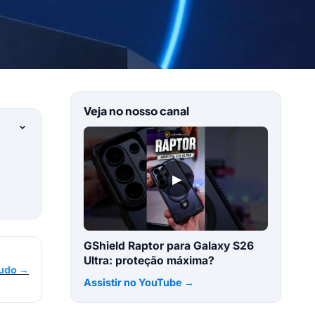
Veja no nosso canal
▶
GShield Raptor para Galaxy S26
Ultra: proteção máxima?
tudo →
Assistir no YouTube →