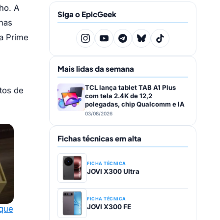
lho. A
Siga o EpicGeek
has
a Prime
Mais lidas da semana
TCL lança tablet TAB A1 Plus
tos de
com tela 2.4K de 12,2
polegadas, chip Qualcomm e IA
03/08/2026
Fichas técnicas em alta
FICHA TÉCNICA
JOVI X300 Ultra
FICHA TÉCNICA
JOVI X300 FE
 que