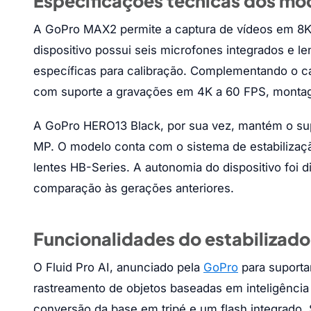
Especificações técnicas dos mo
A GoPro MAX2 permite a captura de vídeos em 8K
dispositivo possui seis microfones integrados e l
específicas para calibração. Complementando o ca
com suporte a gravações em 4K a 60 FPS, montag
A GoPro HERO13 Black, por sua vez, mantém o sup
MP. O modelo conta com o sistema de estabiliza
lentes HB-Series. A autonomia do dispositivo fo
comparação às gerações anteriores.
Funcionalidades do estabilizador
O Fluid Pro AI, anunciado pela
GoPro
para suportar
rastreamento de objetos baseadas em inteligência 
conversão da base em tripé e um flash integrado.