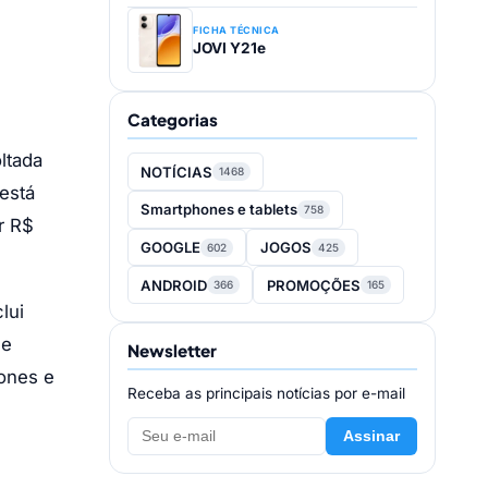
FICHA TÉCNICA
JOVI Y21e
Categorias
ltada
NOTÍCIAS
1468
está
Smartphones e tablets
758
r R$
GOOGLE
JOGOS
602
425
ANDROID
PROMOÇÕES
366
165
lui
 e
Newsletter
hones e
Receba as principais notícias por e-mail
Assinar