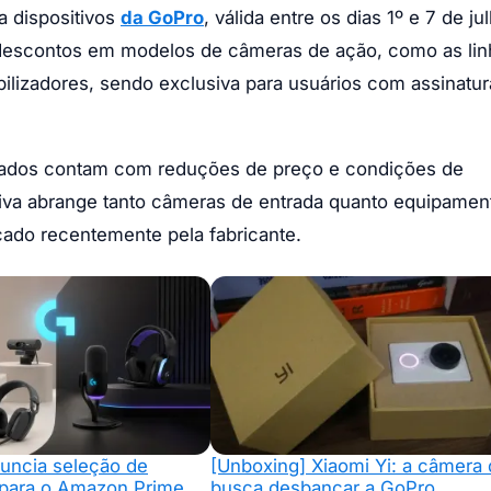
 dispositivos
da GoPro
, válida entre os dias 1º e 7 de ju
descontos em modelos de câmeras de ação, como as lin
lizadores, sendo exclusiva para usuários com assinatur
onados contam com reduções de preço e condições de
tiva abrange tanto câmeras de entrada quanto equipamen
çado recentemente pela fabricante.
nuncia seleção de
[Unboxing] Xiaomi Yi: a câmera
s para o Amazon Prime
busca desbancar a GoPro