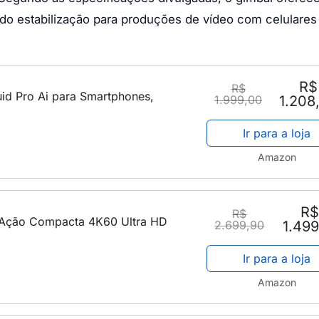
ndo estabilização para produções de vídeo com celulares
R$
R$
uid Pro Ai para Smartphones,
1.999,00
1.208
Ir para a loja
Amazon
R$
R$
 Ação Compacta 4K60 Ultra HD
2.699,90
1.499
Ir para a loja
Amazon