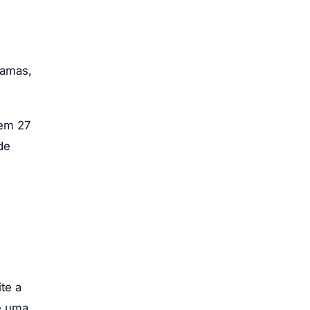
ramas,
 em 27
de
te a
e uma