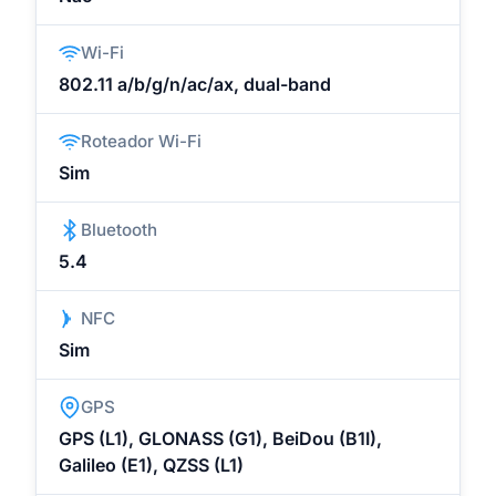
Wi-Fi
802.11 a/b/g/n/ac/ax, dual-band
Roteador Wi-Fi
Sim
Bluetooth
5.4
NFC
Sim
GPS
GPS (L1), GLONASS (G1), BeiDou (B1I),
Galileo (E1), QZSS (L1)