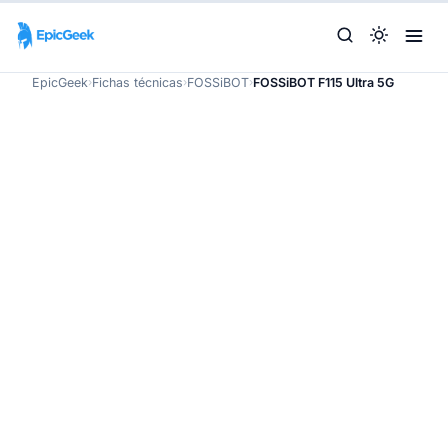
EpicGeek
›
Fichas técnicas
›
FOSSiBOT
›
FOSSiBOT F115 Ultra 5G