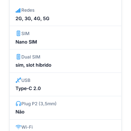
Redes
2G, 3G, 4G, 5G
SIM
Nano SIM
Dual SIM
sim, slot híbrido
USB
Type-C 2.0
Plug P2 (3,5mm)
Não
Wi-Fi