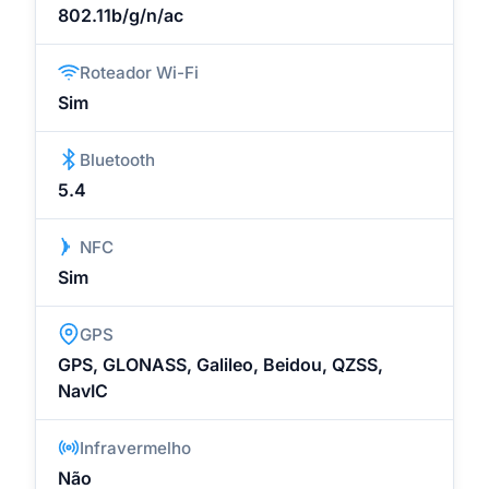
802.11b/g/n/ac
Roteador Wi-Fi
Sim
Bluetooth
5.4
NFC
Sim
GPS
GPS, GLONASS, Galileo, Beidou, QZSS,
NavIC
Infravermelho
Não