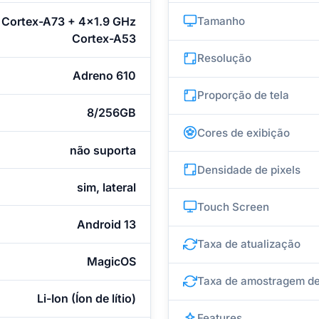
Cortex-A73 + 4x1.9 GHz
Tamanho
Cortex-A53
Resolução
Adreno 610
Proporção de tela
8/256GB
Cores de exibição
não suporta
Densidade de pixels
sim, lateral
Touch Screen
Android 13
Taxa de atualização
MagicOS
Taxa de amostragem de
Li-Ion (Íon de lítio)
Features