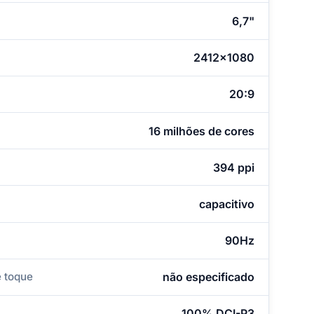
6,7"
2412x1080
20:9
16 milhões de cores
394 ppi
capacitivo
90Hz
 toque
não especificado
100% DCI-P3