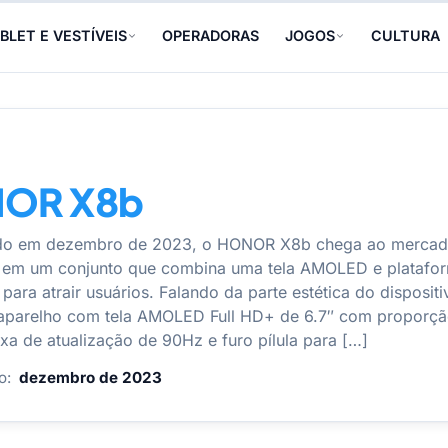
BLET E VESTÍVEIS
OPERADORAS
JOGOS
CULTURA
OR X8b
do em dezembro de 2023, o HONOR X8b chega ao merca
 em um conjunto que combina uma tela AMOLED e platafo
ara atrair usuários. Falando da parte estética do dispositi
aparelho com tela AMOLED Full HD+ de 6.7″ com proporç
axa de atualização de 90Hz e furo pílula para […]
o:
dezembro de 2023