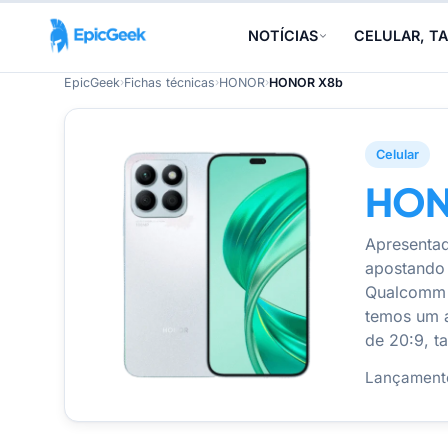
NOTÍCIAS
CELULAR, TA
EpicGeek
›
Fichas técnicas
›
HONOR
›
HONOR X8b
Celular
HON
Apresenta
apostando
Qualcomm p
temos um 
de 20:9, t
Lançament