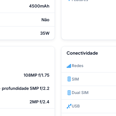
4500mAh
Não
35W
Conectividade
Redes
108MP f/1.75
SIM
+ profundidade 5MP f/2.2
Dual SIM
2MP f/2.4
USB