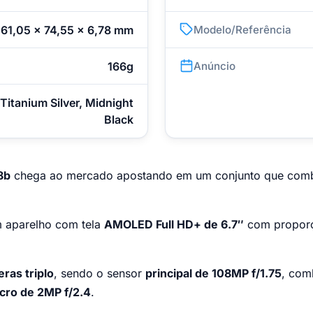
161,05 x 74,55 x 6,78 mm
Modelo/Referência
166g
Anúncio
Titanium Silver, Midnight
Black
8b
chega ao mercado apostando em um conjunto que com
um aparelho com tela
AMOLED Full HD+ de 6.7″
com propor
ras triplo
, sendo o sensor
principal de 108MP f/1.75
, com
cro de 2MP f/2.4
.