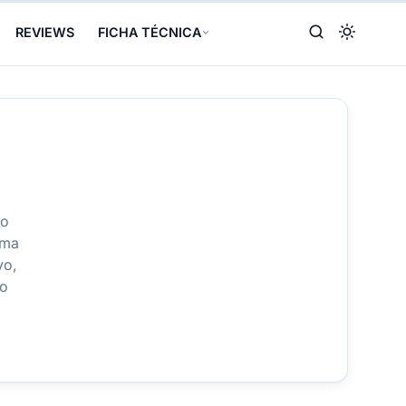
REVIEWS
FICHA TÉCNICA
do
rma
vo,
ão