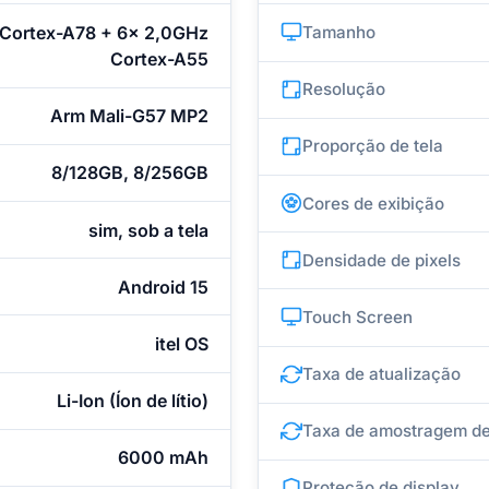
Cortex-A78 + 6x 2,0GHz
Tamanho
Cortex-A55
Resolução
Arm Mali-G57 MP2
Proporção de tela
8/128GB, 8/256GB
Cores de exibição
sim, sob a tela
Densidade de pixels
Android 15
Touch Screen
itel OS
Taxa de atualização
Li-Ion (Íon de lítio)
Taxa de amostragem de
6000 mAh
Proteção de display