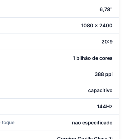
6,78"
1080 x 2400
20:9
1 bilhão de cores
388 ppi
capacitivo
144Hz
 toque
não especificado
Corning Gorilla Glass 7i