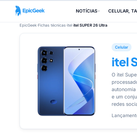
NOTÍCIAS
CELULAR, TA
EpicGeek
›
Fichas técnicas
›
itel
›
itel SUPER 26 Ultra
Celular
itel
O itel Sup
processado
autonomia 
e um conju
redes soci
Lançament