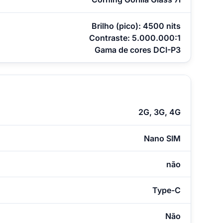
Brilho (pico): 4500 nits
Contraste: 5.000.000:1
Gama de cores DCI-P3
2G, 3G, 4G
Nano SIM
não
Type-C
Não