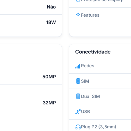
Não
Features
18W
Conectividade
Redes
50MP
SIM
Dual SIM
32MP
USB
Plug P2 (3,5mm)