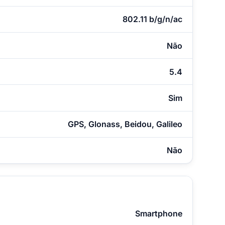
802.11 b/g/n/ac
Não
5.4
Sim
GPS, Glonass, Beidou, Galileo
Não
Smartphone