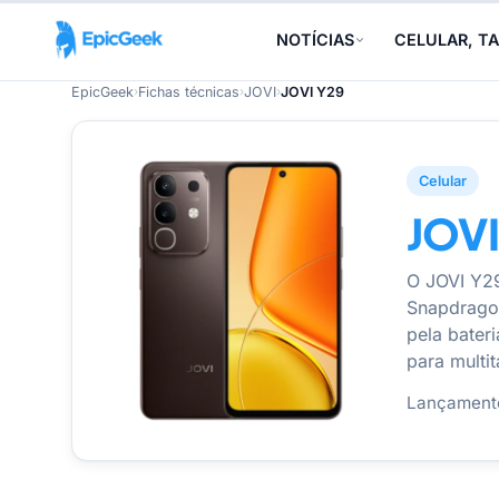
NOTÍCIAS
CELULAR, TA
EpicGeek
›
Fichas técnicas
›
JOVI
›
JOVI Y29
Celular
JOVI
O JOVI Y2
Snapdragon
pela bater
para multi
Lançament