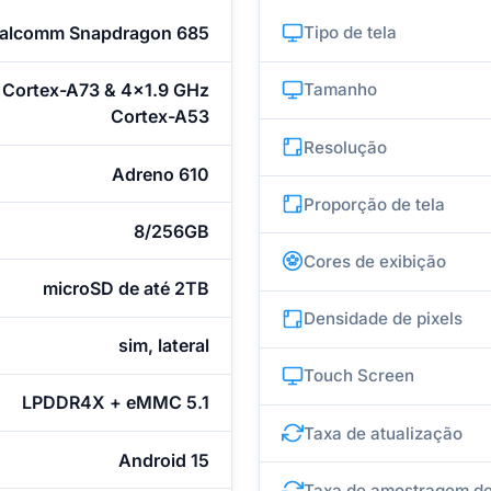
alcomm Snapdragon 685
Tipo de tela
 Cortex-A73 & 4x1.9 GHz
Tamanho
Cortex-A53
Resolução
Adreno 610
Proporção de tela
8/256GB
Cores de exibição
microSD de até 2TB
Densidade de pixels
sim, lateral
Touch Screen
LPDDR4X + eMMC 5.1
Taxa de atualização
Android 15
Taxa de amostragem de