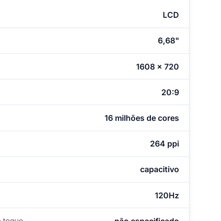
LCD
6,68"
1608 x 720
20:9
16 milhões de cores
264 ppi
capacitivo
120Hz
 toque
não especificado