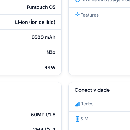
Funtouch OS
Features
Li-Ion (Íon de lítio)
6500 mAh
Não
44W
Conectividade
Redes
50MP f/1.8
SIM
2MP f/2.4