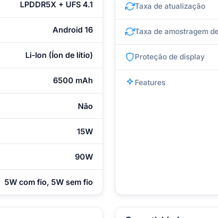
LPDDR5X + UFS 4.1
Taxa de atualização
Android 16
Taxa de amostragem de
Li-Ion (Íon de lítio)
Proteção de display
6500 mAh
Features
Não
15W
90W
5W com fio, 5W sem fio