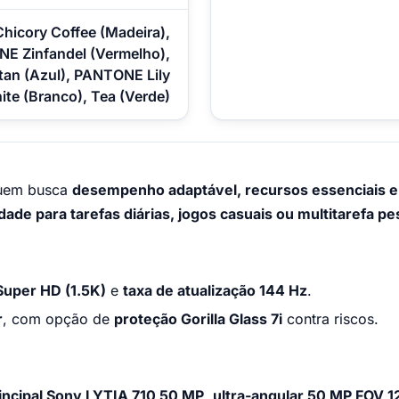
icory Coffee (Madeira),
E Zinfandel (Vermelho),
an (Azul), PANTONE Lily
ite (Branco), Tea (Verde)
quem busca
desempenho adaptável, recursos essenciais 
idade para tarefas diárias, jogos casuais ou multitarefa p
Super HD (1.5K)
e
taxa de atualização 144 Hz
.
r
, com opção de
proteção Gorilla Glass 7i
contra riscos.
rincipal Sony LYTIA 710 50 MP
,
ultra-angular 50 MP FOV 1