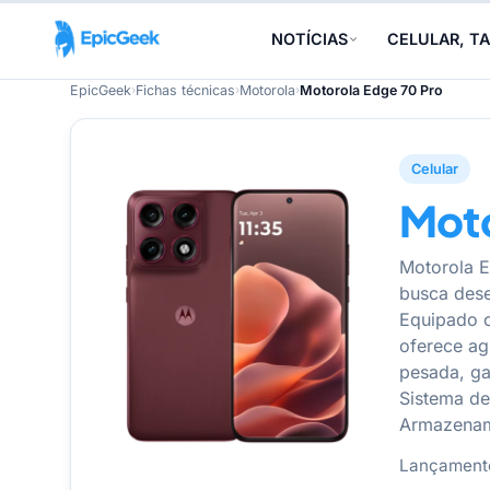
NOTÍCIAS
CELULAR, TA
EpicGeek
›
Fichas técnicas
›
Motorola
›
Motorola Edge 70 Pro
Celular
Moto
Motorola E
busca dese
Equipado 
oferece agi
pesada, ga
Sistema de
Armazename
Lançament