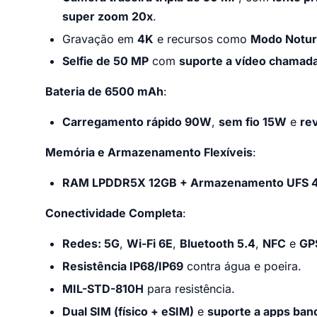
super zoom 20x
.
Gravação em
4K
e recursos como
Modo Noturn
Selfie de 50 MP
com
suporte a vídeo chamada
Bateria de 6500 mAh
:
Carregamento rápido 90W
,
sem fio 15W
e
re
Memória e Armazenamento Flexíveis
:
RAM LPDDR5X 12GB + Armazenamento UFS 4.
Conectividade Completa
:
Redes: 5G
,
Wi-Fi 6E
,
Bluetooth 5.4
,
NFC
e
GP
Resistência IP68/IP69
contra água e poeira.
MIL-STD-810H
para resistência.
Dual SIM (físico + eSIM)
e
suporte a apps bancá