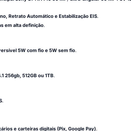
o, Retrato Automático e Estabilização EIS
.
s em alta definição
.
versível 5W com fio e 5W sem fio
.
1 256gb, 512GB ou 1TB
.
S
.
rios e carteiras digitais (Pix, Google Pay)
.