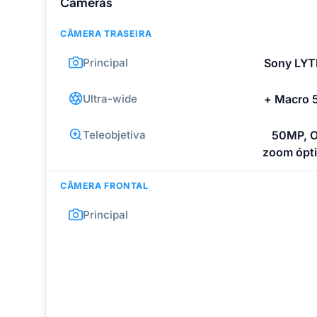
Câmeras
CÂMERA TRASEIRA
Principal
Sony LYTI
Ultra-wide
+ Macro 5
Teleobjetiva
50MP, OI
zoom ópti
CÂMERA FRONTAL
Principal