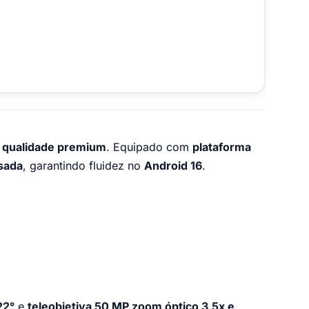
e qualidade premium
. Equipado com
plataforma
esada
, garantindo fluidez no
Android 16
.
22°
e
teleobjetiva 50 MP zoom óptico 3,5x e