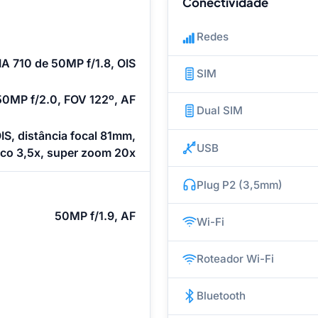
Conectividade
Redes
A 710 de 50MP f/1.8, OIS
SIM
0MP f/2.0, FOV 122º, AF
Dual SIM
S, distância focal 81mm,
USB
co 3,5x, super zoom 20x
Plug P2 (3,5mm)
50MP f/1.9, AF
Wi-Fi
Roteador Wi-Fi
Bluetooth