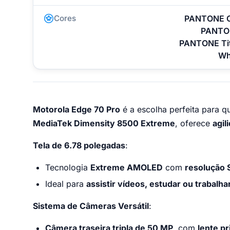
Cores
PANTONE Ch
PANTON
PANTONE Tit
Wh
Motorola Edge 70 Pro
é a escolha perfeita para 
MediaTek Dimensity 8500 Extreme
, oferece
agil
Tela de 6.78 polegadas
:
Tecnologia
Extreme AMOLED
com
resolução 
Ideal para
assistir vídeos, estudar ou trabalha
Sistema de Câmeras Versátil
:
Câmera traseira tripla de 50 MP
, com
lente p