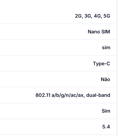
2G, 3G, 4G, 5G
Nano SIM
sim
Type-C
Não
802.11 a/b/g/n/ac/ax, dual-band
Sim
5.4