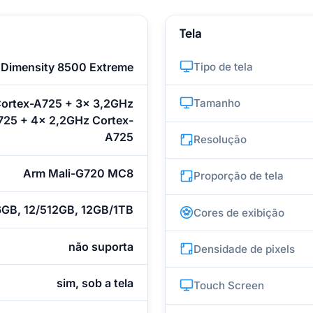
Tela
 Dimensity 8500 Extreme
Tipo de tela
Cortex-A725 + 3x 3,2GHz
Tamanho
725 + 4x 2,2GHz Cortex-
A725
Resolução
Arm Mali-G720 MC8
Proporção de tela
6GB, 12/512GB, 12GB/1TB
Cores de exibição
não suporta
Densidade de pixels
sim, sob a tela
Touch Screen