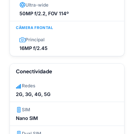
Ultra-wide
50MP f/2.2, FOV 114º
CÂMERA FRONTAL
Principal
16MP f/2.45
Conectividade
Redes
2G, 3G, 4G, 5G
SIM
Nano SIM
Dual SIM