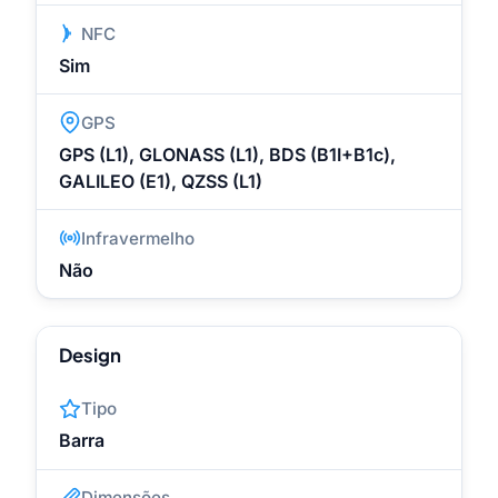
NFC
Sim
GPS
GPS (L1), GLONASS (L1), BDS (B1I+B1c),
GALILEO (E1), QZSS (L1)
Infravermelho
Não
Design
Tipo
Barra
Dimensões