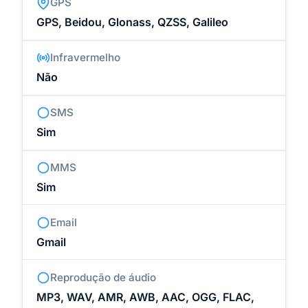
GPS
GPS, Beidou, Glonass, QZSS, Galileo
Infravermelho
Não
SMS
Sim
MMS
Sim
Email
Gmail
Reprodução de áudio
MP3, WAV, AMR, AWB, AAC, OGG, FLAC,