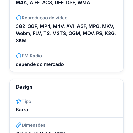
M4A, AIFF, AC3, DFF, DSF, WMA
Reprodução de vídeo
3G2, 3GP, MP4, M4V, AVI, ASF, MPG, MKV,
Webm, FLV, TS, M2TS, OGM, MOV, PS, K3G,
SKM
FM Radio
depende do mercado
Design
Tipo
Barra
Dimensões