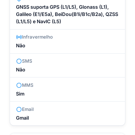
GNSS suporta GPS (L1/L5), Glonass (L1),
Galileo (E1/E5a), BeiDou(B1i/B1c/B2a), QZSS
(L1/L5) e NavIC (L5)
Infravermelho
Não
SMS
Não
MMS
Sim
Email
Gmail