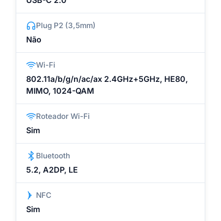
USB-C 2.0
Plug P2 (3,5mm)
Não
Wi-Fi
802.11a/b/g/n/ac/ax 2.4GHz+5GHz, HE80,
MIMO, 1024-QAM
Roteador Wi-Fi
Sim
Bluetooth
5.2, A2DP, LE
NFC
Sim