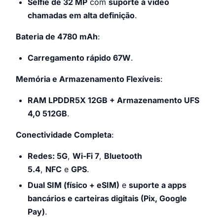
Selfie de 32 MP
com
suporte a vídeo
chamadas em alta definição
.
Bateria de 4780 mAh
:
Carregamento rápido 67W
.
Memória e Armazenamento Flexíveis
:
RAM LPDDR5X 12GB + Armazenamento UFS
4,0 512GB
.
Conectividade Completa
:
Redes: 5G
,
Wi-Fi 7
,
Bluetooth
5.4
,
NFC
e
GPS
.
Dual SIM (físico + eSIM)
e
suporte a apps
bancários e carteiras digitais (Pix, Google
Pay)
.