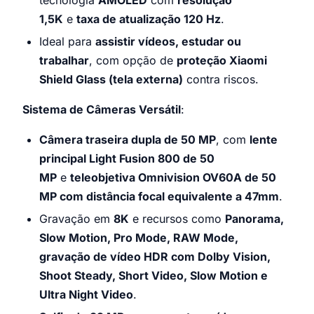
tecnologia
AMOLED
com
resolução
1,5K
e
taxa de atualização 120 Hz
.
Ideal para
assistir vídeos, estudar ou
trabalhar
, com opção de
proteção Xiaomi
Shield Glass (tela externa)
contra riscos.
Sistema de Câmeras Versátil
:
Câmera traseira dupla de 50 MP
, com
lente
principal Light Fusion 800 de 50
MP
e
teleobjetiva Omnivision OV60A de 50
MP com distância focal equivalente a 47mm
.
Gravação em
8K
e recursos como
Panorama,
Slow Motion, Pro Mode, RAW Mode,
gravação de vídeo HDR com Dolby Vision,
Shoot Steady, Short Video, Slow Motion e
Ultra Night Video
.