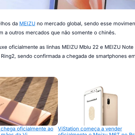
elhos da
MEIZU
no mercado global, sendo esse movimen
em a outros mercados que não somente o chinês.
uxe oficialmente as linhas MEIZU Mblu 22 e MEIZU Note
V Ring2, sendo confirmada a chegada de smartphones e
chega oficialmente ao
ViStation começa a vender
s mãos da Vi
oficialmente o Meizu M6T no Bra