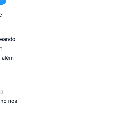
e
seando
o
, além
ho
rno nos