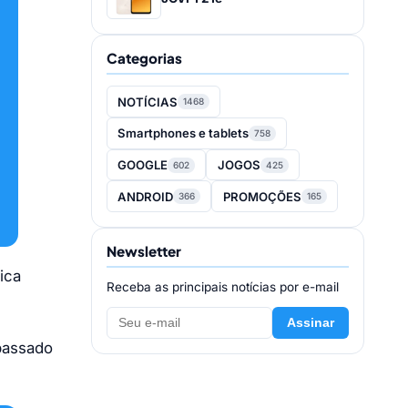
Categorias
NOTÍCIAS
1468
Smartphones e tablets
758
GOOGLE
JOGOS
602
425
ANDROID
PROMOÇÕES
366
165
Newsletter
ica
Receba as principais notícias por e-mail
Assinar
 passado