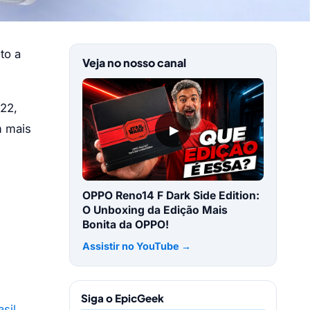
to a
Veja no nosso canal
 22,
▶
m mais
OPPO Reno14 F Dark Side Edition:
O Unboxing da Edição Mais
Bonita da OPPO!
Assistir no YouTube →
Siga o EpicGeek
sil