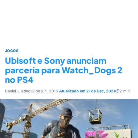
JOGOS
Ubisoft e Sony anunciam
parceria para Watch_Dogs 2
no PS4
Daniel Justino
16 de jun, 2016
·
Atualizado em 21 de Dec, 2024
2 min