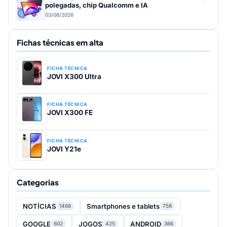
polegadas, chip Qualcomm e IA
03/08/2026
Fichas técnicas em alta
FICHA TÉCNICA
JOVI X300 Ultra
FICHA TÉCNICA
JOVI X300 FE
FICHA TÉCNICA
JOVI Y21e
Categorias
NOTÍCIAS
Smartphones e tablets
1468
758
GOOGLE
JOGOS
ANDROID
602
425
366