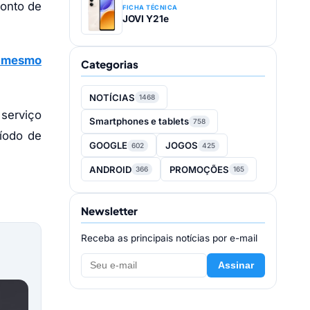
conto de
FICHA TÉCNICA
JOVI Y21e
o mesmo
Categorias
NOTÍCIAS
1468
 serviço
Smartphones e tablets
758
íodo de
GOOGLE
JOGOS
602
425
ANDROID
PROMOÇÕES
366
165
Newsletter
Receba as principais notícias por e-mail
Assinar