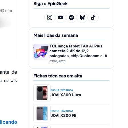
Siga o EpicGeek
Mais lidas da semana
TCL lança tablet TAB A1 Plus
com tela 2.4K de 12,2
polegadas, chip Qualcomm e IA
03/08/2026
lante de
Fichas técnicas em alta
ra casas
FICHA TÉCNICA
JOVI X300 Ultra
FICHA TÉCNICA
JOVI X300 FE
licando