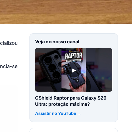
Veja no nosso canal
cializou
encia-se
▶
GShield Raptor para Galaxy S26
Ultra: proteção máxima?
Assistir no YouTube →