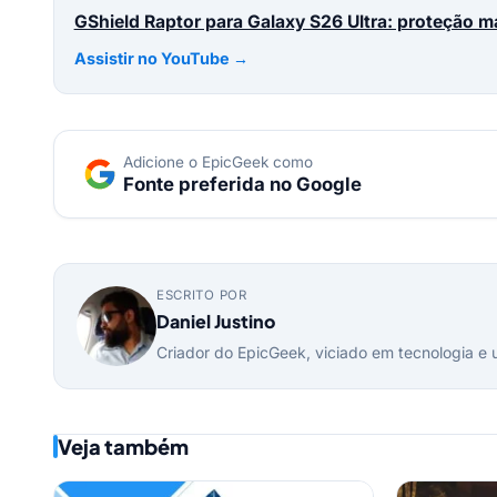
GShield Raptor para Galaxy S26 Ultra: proteção 
Assistir no YouTube →
Adicione o EpicGeek como
Fonte preferida no Google
ESCRITO POR
Daniel Justino
Criador do EpicGeek, viciado em tecnologia e 
Veja também