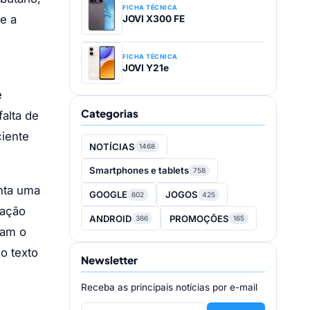
FICHA TÉCNICA
e a
JOVI X300 FE
FICHA TÉCNICA
JOVI Y21e
e
Categorias
falta de
ciente
NOTÍCIAS
1468
Smartphones e tablets
758
nta uma
GOOGLE
JOGOS
602
425
ração
ANDROID
PROMOÇÕES
366
165
iam o
o texto
Newsletter
Receba as principais notícias por e-mail