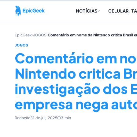
NOTÍCIAS
CELULAR, TA
EpicGeek
›
JOGOS
›
Comentário em nome da Nintendo critica Brasil 
JOGOS
Comentário em n
Nintendo critica B
investigação dos 
empresa nega auto
Redação
31 de jul, 2025
3 min