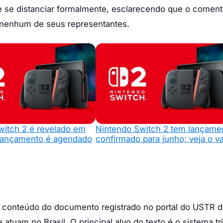
e se distanciar formalmente, esclarecendo que o coment
r nenhum de seus representantes.
witch 2 é revelado em
Nintendo Switch 2 tem lançame
 lançamento é agendado
confirmado para junho; veja o va
o conteúdo do documento registrado no portal do USTR d
tuam no Brasil. O principal alvo do texto é o sistema tri