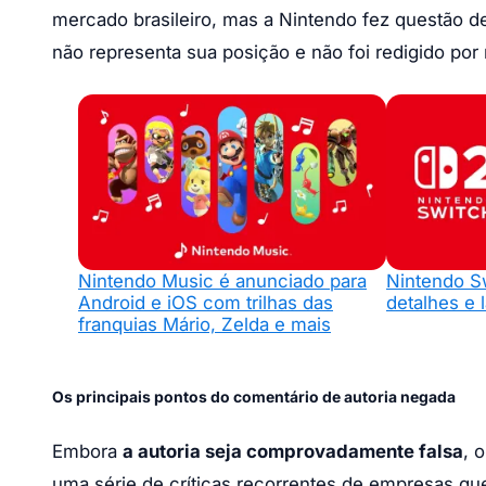
mercado brasileiro, mas a Nintendo fez questão d
não representa sua posição e não foi redigido po
Nintendo Music é anunciado para
Nintendo S
Android e iOS com trilhas das
detalhes e
franquias Mário, Zelda e mais
Os principais pontos do comentário de autoria negada
Embora
a autoria seja comprovadamente falsa
, 
uma série de críticas recorrentes de empresas que a