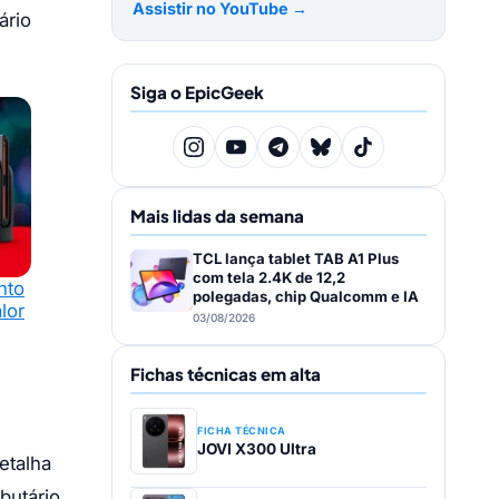
Assistir no YouTube →
ário
Siga o EpicGeek
Mais lidas da semana
TCL lança tablet TAB A1 Plus
com tela 2.4K de 12,2
nto
polegadas, chip Qualcomm e IA
lor
03/08/2026
Fichas técnicas em alta
FICHA TÉCNICA
JOVI X300 Ultra
etalha
butário,