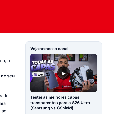
Veja no nosso canal
na, o
▶
 de seu
is do
Testei as melhores capas
transparentes para o S26 Ultra
ara
(Samsung vs GShield)
s ao