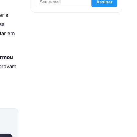
Assinar
er a
sa
ltar em
irmou
mprovam