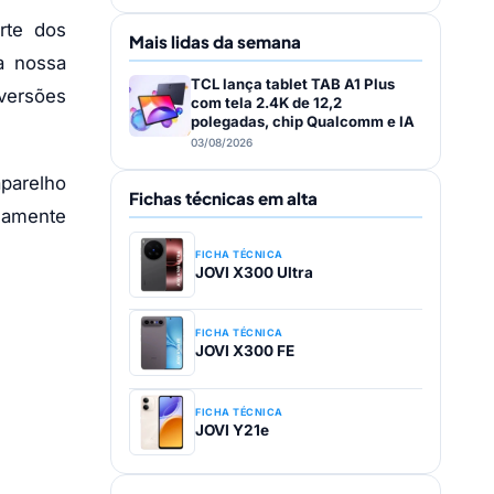
rte dos
Mais lidas da semana
a nossa
TCL lança tablet TAB A1 Plus
 versões
com tela 2.4K de 12,2
polegadas, chip Qualcomm e IA
03/08/2026
aparelho
Fichas técnicas em alta
icamente
FICHA TÉCNICA
JOVI X300 Ultra
FICHA TÉCNICA
JOVI X300 FE
FICHA TÉCNICA
JOVI Y21e