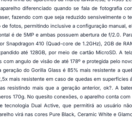
aparelho diferenciado quando se fala de fotografia c
aser, fazendo com que seja reduzido sensivelmente o 
o de fotos, permitindo inclusive a configuração manual, 
rontal é de 5MP e ambas possuem abertura de f/2.0. Par
ador Snapdragon 410 (Quad-core de 1.2GHz), 2GB de RA
pandido até 128GB, por meio de cartão MicroSD. A tel
com angulo de visão de até 178º e protegida pelo novo
 geração do Gorilla Glass é 85% mais resistente a que
 2,5x mais resistente em caso de quedas em superfícies 
s resistindo mais que a geração anterior, ok?. A bate
ros 170g. No quesito conexões, o aparelho conta com 
 tecnologia Dual Active, que permitirá ao usuário nã
parelho virá nas cores Pure Black, Ceramic White e Glam