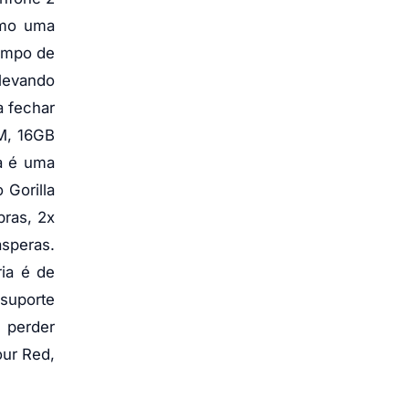
omo uma
tempo de
elevando
a fechar
M, 16GB
a é uma
 Gorilla
bras, 2x
ásperas.
ria é de
suporte
o perder
our Red,