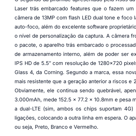
Laser trás embarcado features que o fazem um 
câmera de 13MP com flash LED dual tone e foco l
auto-foco, além do excelente software proprietári
o nível de personalização da captura. A câmera f
o pacote, o aparelho trás embarcado o process
de armazenamento interno, além de poder ser ex
IPS HD de 5.5″ com resolução de 1280×720 pixels 
Glass 4, da Corning. Segundo a marca, essa nova
mais resistente que a geração anterior a riscos e
Obviamente, ele continua sendo quebrável, apena
3.000mAh, mede 152.5 x 77.2 x 10.8mm e pesa me
a dual-LTE (sim, ambos os chips suportam 4G) e
ligações, colocando a outra linha em espera. O a
ou seja, Preto, Branco e Vermelho.