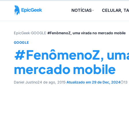
NOTÍCIAS
CELULAR, TA
EpicGeek
›
GOOGLE
›
#FenômenoZ, uma virada no mercado mobile
GOOGLE
#FenômenoZ, uma 
mercado mobile
Daniel Justino
24 de ago, 2015
·
Atualizado em 29 de Dec, 2024
13