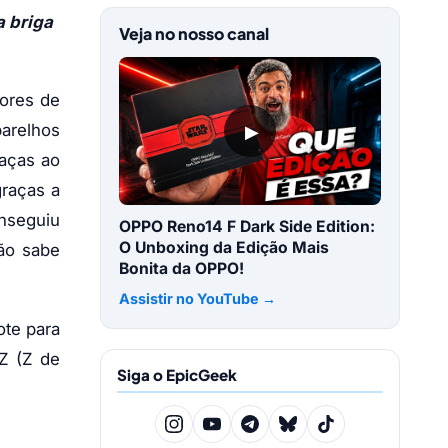
a briga
Veja no nosso canal
dores de
▶
arelhos
raças ao
graças a
onseguiu
OPPO Reno14 F Dark Side Edition:
O Unboxing da Edição Mais
ão sabe
Bonita da OPPO!
Assistir no YouTube →
te para
Z (Z de
Siga o EpicGeek