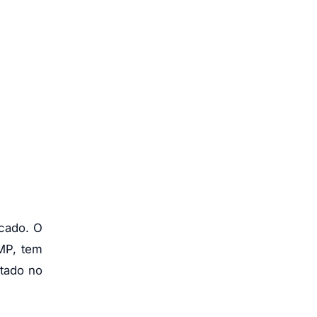
cado. O
MP, tem
itado no