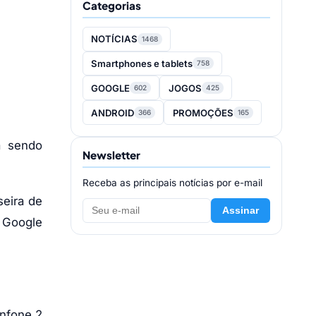
Categorias
NOTÍCIAS
1468
Smartphones e tablets
758
GOOGLE
JOGOS
602
425
ANDROID
PROMOÇÕES
366
165
á sendo
Newsletter
Receba as principais notícias por e-mail
eira de
Assinar
 Google
enfone 2