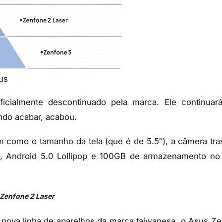
us
icialmente descontinuado pela marca. Ele continuar
ndo acabar, acabou.
omo o tamanho da tela (que é de 5.5″), a câmera tras
, Android 5.0 Lollipop e 100GB de armazenamento no
Zenfone 2 Laser
nova linha de aparelhos da marca taiwanesa, o Asus Z