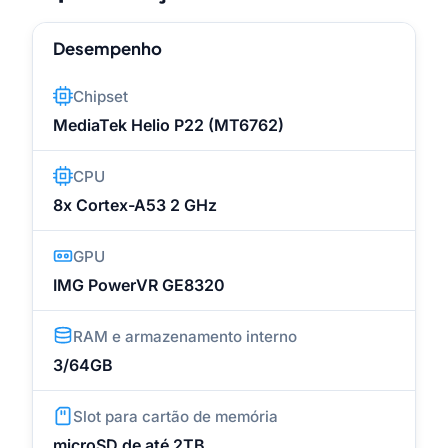
Desempenho
Chipset
MediaTek Helio P22 (MT6762)
CPU
8x Cortex-A53 2 GHz
GPU
IMG PowerVR GE8320
RAM e armazenamento interno
3/64GB
Slot para cartão de memória
microSD de até 2TB