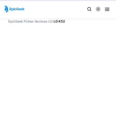
EpicGeek
›
Fichas técnicas
›
LG
›
LG K52