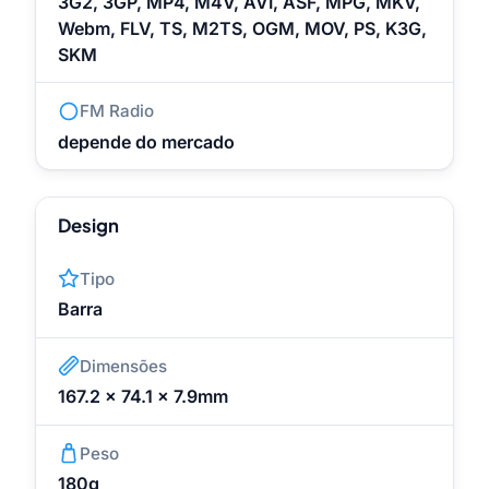
3G2, 3GP, MP4, M4V, AVI, ASF, MPG, MKV,
Webm, FLV, TS, M2TS, OGM, MOV, PS, K3G,
SKM
FM Radio
depende do mercado
Design
Tipo
Barra
Dimensões
167.2 x 74.1 x 7.9mm
Peso
180g