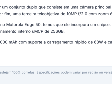
car um conjunto duplo que consiste em uma câmera princip
or fim, uma terceira teleobjetiva de 10MP f/2.0 com zoom ó
o Motorola Edge 50, temos que ele incorpora um chipset 
namento interno uMCP de 256GB.
 5000 mAh com suporte a carregamento rápido de 68W e ca
stejam 100% corretas. Especificações podem variar por região ou versã