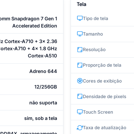
Tela
omm Snapdragon 7 Gen 1
Tipo de tela
Accelerated Edition
Tamanho
Hz Cortex-A710 + 3x 2.36
ortex-A710 + 4x 1.8 GHz
Resolução
Cortex-A510
Proporção de tela
Adreno 644
Cores de exibição
12/256GB
Densidade de pixels
não suporta
Touch Screen
sim, sob a tela
Taxa de atualização
DDR4X, armazenamento