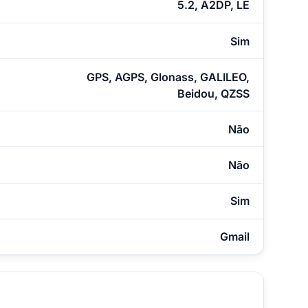
5.2, A2DP, LE
Sim
GPS, AGPS, Glonass, GALILEO,
Beidou, QZSS
Não
Não
Sim
Gmail