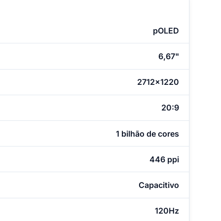
pOLED
6,67"
2712x1220
20:9
1 bilhão de cores
446 ppi
Capacitivo
120Hz