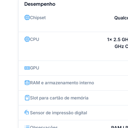
Desempenho
Chipset
Qualc
CPU
1x 2.5 G
GHz C
GPU
RAM e armazenamento interno
Slot para cartão de memória
Sensor de impressão digital
Observações
RAM LP