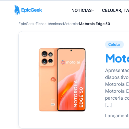
NOTÍCIAS
CELULAR, TA
EpicGeek
›
Fichas técnicas
›
Motorola
›
Motorola Edge 50
Celular
Moto
Apresenta
dispositivo
Motorola 
Motorola E
parceria c
[…]
Lançament