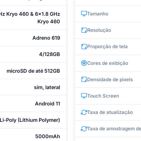
Hz Kryo 460 & 6x1.8 GHz
Tamanho
Kryo 460
Resolução
Adreno 619
Proporção de tela
4/128GB
Cores de exibição
microSD de até 512GB
Densidade de pixels
sim, lateral
Touch Screen
Android 11
Taxa de atualização
Li-Poly (Lithium Polymer)
Taxa de amostragem de
5000mAh