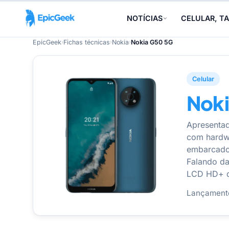
NOTÍCIAS
CELULAR, TA
EpicGeek
›
Fichas técnicas
›
Nokia
›
Nokia G50 5G
Celular
Nok
Apresenta
com hardwa
embarcado 
Falando da
LCD HD+ d
Lançament