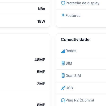
Proteção de display
Não
Features
18W
Conectividade
Redes
48MP
SIM
5MP
Dual SIM
2MP
USB
Plug P2 (3,5mm)
8MP