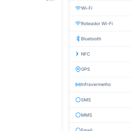
Wi-Fi
Roteador Wi-Fi
Bluetooth
NFC
GPS
Infravermelho
SMS
MMS
Email