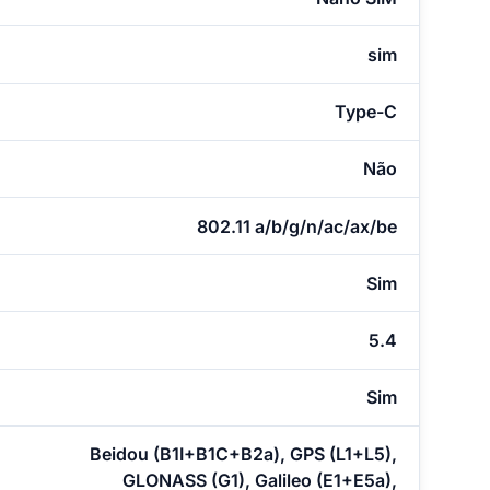
sim
Type-C
Não
802.11 a/b/g/n/ac/ax/be
Sim
5.4
Sim
Beidou (B1I+B1C+B2a), GPS (L1+L5),
GLONASS (G1), Galileo (E1+E5a),