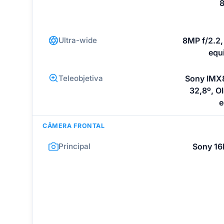
8
Ultra-wide
8MP f/2.2,
equ
Teleobjetiva
Sony IMX
32,8º, OI
e
CÂMERA FRONTAL
Principal
Sony 16