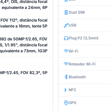
4,4º, OIS, distância focal
equivalente a 24mm, 6P
Dual SIM
 FOV 112º, distância focal
USB
ivalente a 16mm, lente 5P
Plug P2 (3,5mm)
882 de 50MP f/2.65, FOV
S, 1/1.95", distância focal
quivalente a 73mm, 1G3P
Wi-Fi
Roteador Wi-Fi
MP f/2.45, FOV 82,3º, 5P
Bluetooth
NFC
GPS