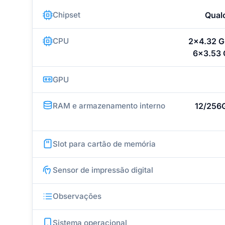
Chipset
Qual
CPU
2x4.32 G
6x3.53 
GPU
RAM e armazenamento interno
12/256
Slot para cartão de memória
Sensor de impressão digital
Observações
Sistema operacional