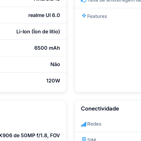
realme UI 6.0
Features
Li-Ion (Íon de lítio)
6500 mAh
Não
120W
Conectividade
Redes
X906 de 50MP f/1.8, FOV
SIM