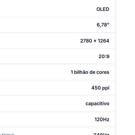
OLED
6,78"
2780 x 1264
20:9
1 bilhão de cores
450 ppi
capacitivo
120Hz
 toque
240Hz