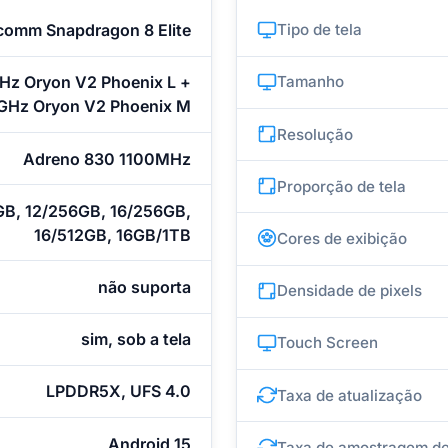
comm Snapdragon 8 Elite
Tipo de tela
Hz Oryon V2 Phoenix L +
Tamanho
GHz Oryon V2 Phoenix M
Resolução
Adreno 830 1100MHz
Proporção de tela
GB, 12/256GB, 16/256GB,
16/512GB, 16GB/1TB
Cores de exibição
não suporta
Densidade de pixels
sim, sob a tela
Touch Screen
LPDDR5X, UFS 4.0
Taxa de atualização
Android 15
Taxa de amostragem de