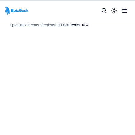
EpicGeek
›
Fichas técnicas
›
REDMI
›
Redmi 10A