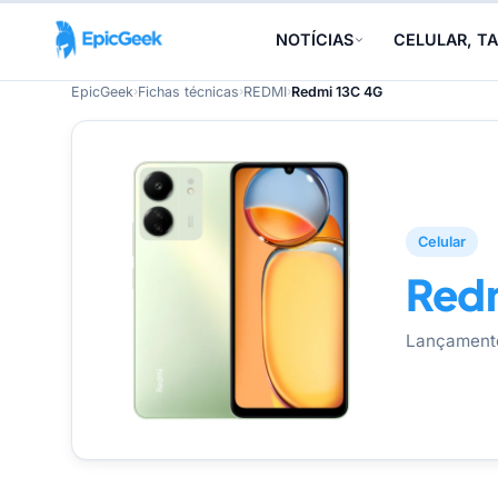
NOTÍCIAS
CELULAR, TA
EpicGeek
›
Fichas técnicas
›
REDMI
›
Redmi 13C 4G
Celular
Red
Lançament