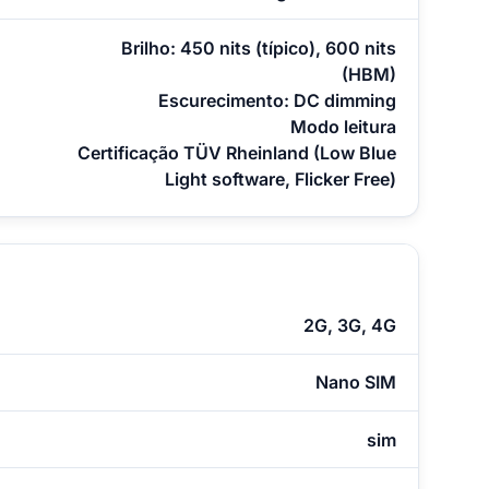
Brilho: 450 nits (típico), 600 nits
(HBM)
Escurecimento: DC dimming
Modo leitura
Certificação TÜV Rheinland (Low Blue
Light software, Flicker Free)
2G, 3G, 4G
Nano SIM
sim