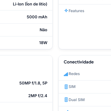
Li-Ion (Íon de lítio)
Features
5000 mAh
Não
18W
Conectividade
Redes
50MP f/1.8, 5P
SIM
2MP f/2.4
Dual SIM