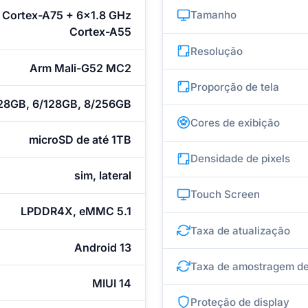
 Cortex-A75 + 6x1.8 GHz
Tamanho
Cortex-A55
Resolução
Arm Mali-G52 MC2
Proporção de tela
28GB, 6/128GB, 8/256GB
Cores de exibição
microSD de até 1TB
Densidade de pixels
sim, lateral
Touch Screen
LPDDR4X, eMMC 5.1
Taxa de atualização
Android 13
Taxa de amostragem de
MIUI 14
Proteção de display