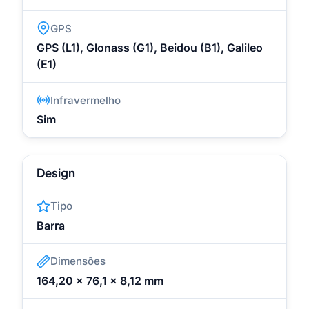
GPS
GPS (L1), Glonass (G1), Beidou (B1), Galileo
(E1)
Infravermelho
Sim
Design
Tipo
Barra
Dimensões
164,20 x 76,1 x 8,12 mm