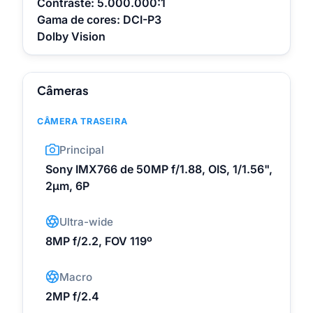
Contraste: 5.000.000:1
Gama de cores: DCI-P3
Dolby Vision
Câmeras
CÂMERA TRASEIRA
Principal
Sony IMX766 de 50MP f/1.88, OIS, 1/1.56",
2µm, 6P
Ultra-wide
8MP f/2.2, FOV 119º
Macro
2MP f/2.4