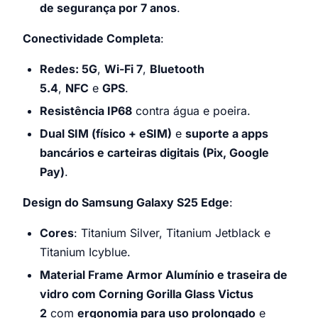
de segurança por 7 anos
.
Conectividade Completa
:
Redes: 5G
,
Wi-Fi 7
,
Bluetooth
5.4
,
NFC
e
GPS
.
Resistência IP68
contra água e poeira.
Dual SIM (físico + eSIM)
e
suporte a apps
bancários e carteiras digitais (Pix, Google
Pay)
.
Design do Samsung Galaxy S25 Edge
:
Cores
: Titanium Silver, Titanium Jetblack e
Titanium Icyblue.
Material Frame Armor Alumínio e traseira de
vidro com Corning Gorilla Glass Victus
2
com
ergonomia para uso prolongado
e