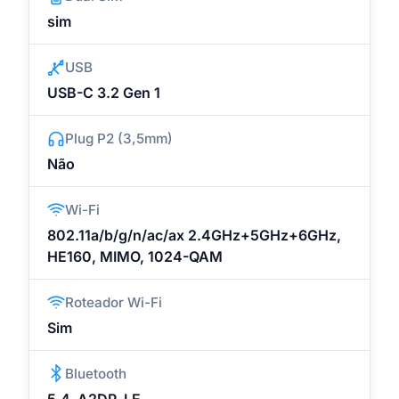
sim
USB
USB-C 3.2 Gen 1
Plug P2 (3,5mm)
Não
Wi-Fi
802.11a/b/g/n/ac/ax 2.4GHz+5GHz+6GHz,
HE160, MIMO, 1024-QAM
Roteador Wi-Fi
Sim
Bluetooth
5.4, A2DP, LE