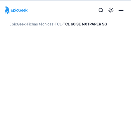
EpicGeek
›
Fichas técnicas
›
TCL
›
TCL 60 SE NXTPAPER 5G