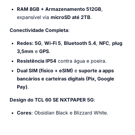
RAM 8GB + Armazenamento 512GB
,
expansível via
microSD até 2TB
.
Conectividade Completa
:
Redes: 5G
,
Wi-Fi 5
,
Bluetooth 5.4
,
NFC
,
plug
3,5mm
e
GPS
.
Resistência IP54
contra água e poeira.
Dual SIM (físico + eSIM)
e
suporte a apps
bancários e carteiras digitais (Pix, Google
Pay)
.
Design do TCL 60 SE NXTPAPER 5G
:
Cores
: Obsidian Black e Blizzard White.
TCL 60 SE NXTPAPER 5G