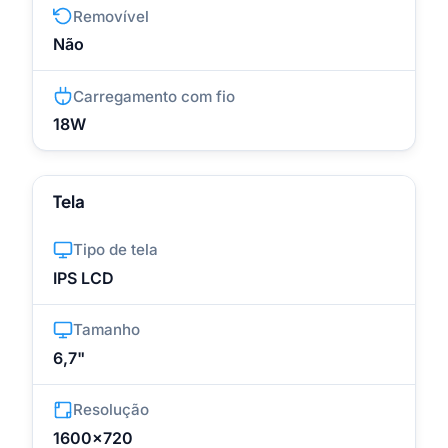
Removível
Não
Carregamento com fio
18W
Tela
Tipo de tela
IPS LCD
Tamanho
6,7"
Resolução
1600x720