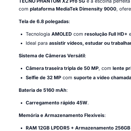
TECNO PHANTOM X2 Pro 5G
é a escolha perfeit
com
plataforma MediaTek Dimensity 9000
, ofer
Tela de 6.8 polegadas
:
Tecnologia
AMOLED
com
resolução Full HD+
Ideal para
assistir vídeos, estudar ou trabalha
Sistema de Câmeras Versátil
:
Câmera traseira tripla de 50 MP
, com
lente p
Selfie de 32 MP
com
suporte a vídeo chamada
Bateria de 5160 mAh
:
Carregamento rápido 45W
.
Memória e Armazenamento Flexíveis
:
RAM 12GB LPDDR5 + Armazenamento 256GB 