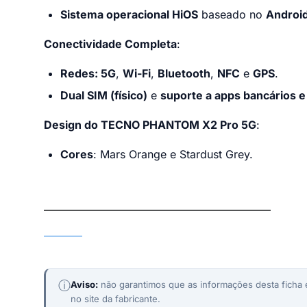
Sistema operacional HiOS
baseado no
Android
Conectividade Completa
:
Redes: 5G
,
Wi-Fi
,
Bluetooth
,
NFC
e
GPS
.
Dual SIM (físico)
e
suporte a apps bancários e 
Design do TECNO PHANTOM X2 Pro 5G
:
Cores
: Mars Orange e Stardust Grey.
TECNO PHANTOM X2 Pro 5G
TECNO
ⓘ
Aviso:
não garantimos que as informações desta ficha e
no site da fabricante.