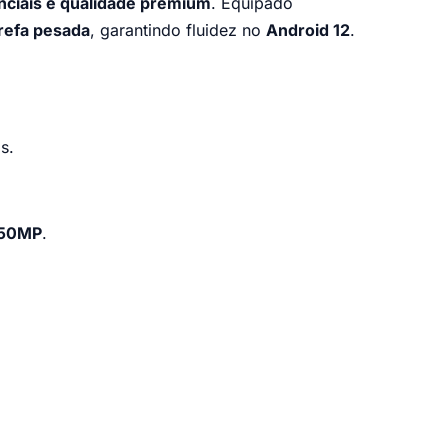
ciais e qualidade premium
. Equipado
arefa pesada
, garantindo fluidez no
Android 12
.
s.
e 50MP
.