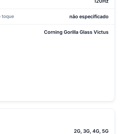
120Hz
 toque
não especificado
Corning Gorilla Glass Victus
2G, 3G, 4G, 5G