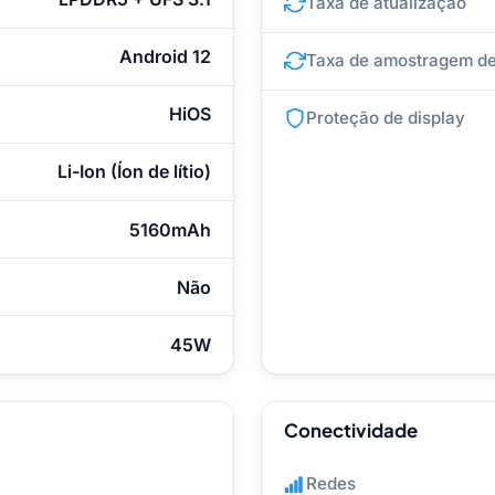
Taxa de atualização
Android 12
Taxa de amostragem de
HiOS
Proteção de display
Li-Ion (Íon de lítio)
5160mAh
Não
45W
Conectividade
Redes