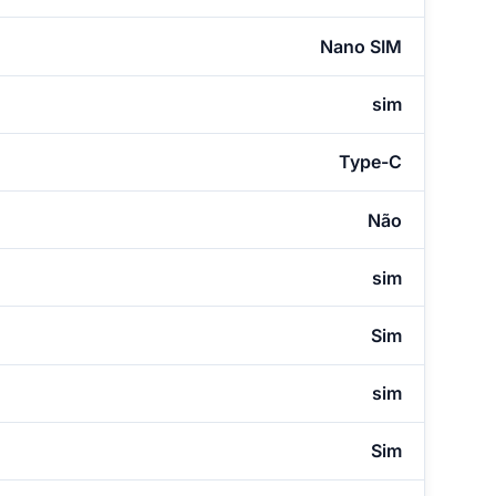
Nano SIM
sim
Type-C
Não
sim
Sim
sim
Sim