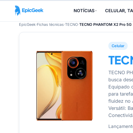
NOTÍCIAS
CELULAR, TA
EpicGeek
›
Fichas técnicas
›
TECNO
›
TECNO PHANTOM X2 Pro 5G
Celular
TEC
TECNO PHA
busca dese
Equipado c
para tarefa
fluidez no
Versátil: 
Conectivid
Lançament