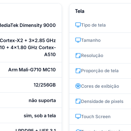
Tela
ediaTek Dimensity 9000
Tipo de tela
Cortex-X2 + 3x2.85 GHz
Tamanho
10 + 4x1.80 GHz Cortex-
A510
Resolução
Arm Mali-G710 MC10
Proporção de tela
12/256GB
Cores de exibição
não suporta
Densidade de pixels
sim, sob a tela
Touch Screen
LPDDR5 + UFS 3.1