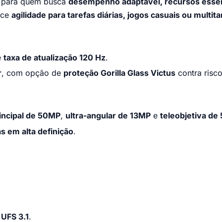
a para quem busca
desempenho adaptável, recursos essen
ece
agilidade para tarefas diárias, jogos casuais ou multit
e
taxa de atualização 120 Hz
.
r
, com opção de
proteção Gorilla Glass Victus
contra risco
rincipal de 50MP
,
ultra-angular de 13MP
e
teleobjetiva d
s em alta definição
.
UFS 3.1
.