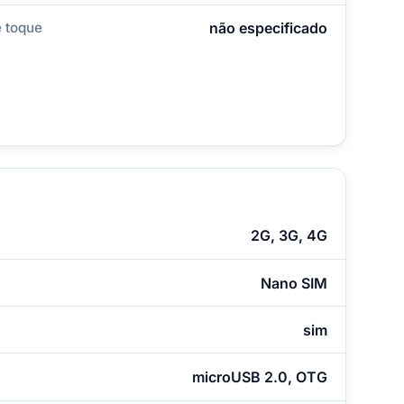
 toque
não especificado
2G, 3G, 4G
Nano SIM
sim
microUSB 2.0, OTG