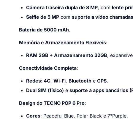
Câmera traseira dupla de 8 MP
, com
lente pr
Selfie de 5 MP
com
suporte a vídeo chamadas 
Bateria de 5000 mAh
.
Memória e Armazenamento Flexíveis
:
RAM 2GB + Armazenamento 32GB
, expansíve
Conectividade Completa
:
Redes: 4G
,
Wi-Fi
,
Bluetooth
e
GPS
.
Dual SIM (físico)
e
suporte a apps bancários (P
Design do TECNO POP 6 Pro
:
Cores
: Peaceful Blue, Polar Black e 7°Purple.