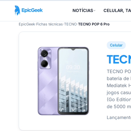
NOTÍCIAS
CELULAR, TA
EpicGeek
›
Fichas técnicas
›
TECNO
›
TECNO POP 6 Pro
Celular
TEC
TECNO POP 
bateria de
Mediatek H
jogos casu
(Go Editio
de 5000 m
Lançament