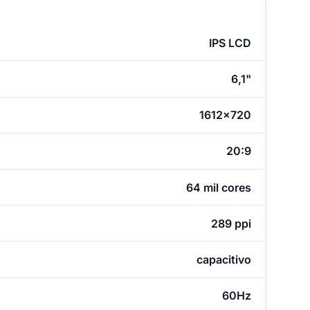
IPS LCD
6,1"
1612x720
20:9
64 mil cores
289 ppi
capacitivo
60Hz