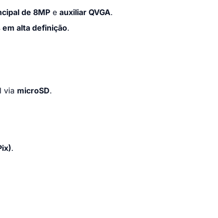
incipal de 8MP
e
auxiliar QVGA
.
em alta definição
.
l via
microSD
.
ix)
.