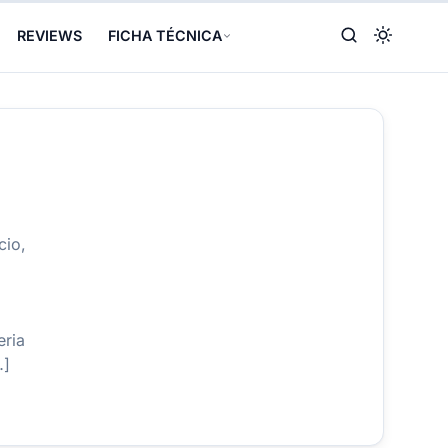
REVIEWS
FICHA TÉCNICA
cio,
eria
…]