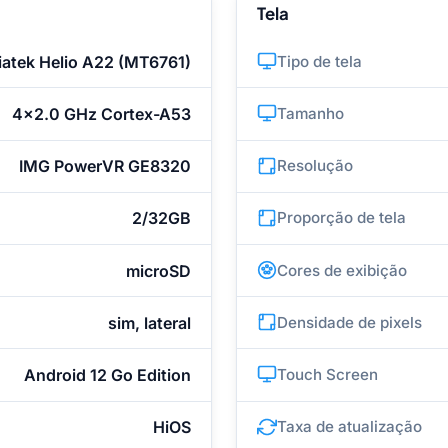
Tela
atek Helio A22 (MT6761)
Tipo de tela
4x2.0 GHz Cortex-A53
Tamanho
IMG PowerVR GE8320
Resolução
2/32GB
Proporção de tela
microSD
Cores de exibição
sim, lateral
Densidade de pixels
Android 12 Go Edition
Touch Screen
HiOS
Taxa de atualização