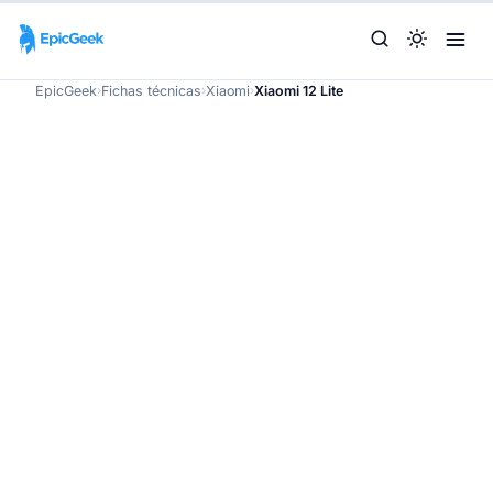
EpicGeek
›
Fichas técnicas
›
Xiaomi
›
Xiaomi 12 Lite