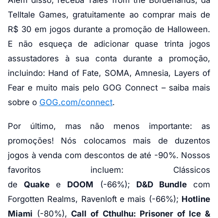
Além disso, receba Tales from the Borderlands, da
Telltale Games, gratuitamente ao comprar mais de
R$ 30 em jogos durante a promoção de Halloween.
E não esqueça de adicionar quase trinta jogos
assustadores à sua conta durante a promoção,
incluindo: Hand of Fate, SOMA, Amnesia, Layers of
Fear e muito mais pelo GOG Connect – saiba mais
sobre o
GOG.com/connect
.
Por último, mas não menos importante: as
promoções! Nós colocamos mais de duzentos
jogos à venda com descontos de até -90%. Nossos
favoritos incluem: Clássicos
de
Quake
e
DOOM
(-66%);
D&D Bundle
com
Forgotten Realms, Ravenloft e mais (-66%);
Hotline
Miami
(-80%),
Call of Cthulhu: Prisoner of Ice &