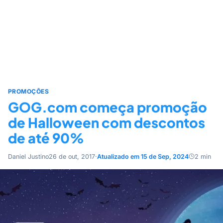
PROMOÇÕES
GOG.com começa promoção
de Halloween com descontos
de até 90%
Daniel Justino
26 de out, 2017
·
Atualizado em 15 de Sep, 2024
2 min