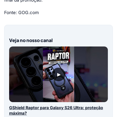
Fonte: GOG.com
Veja no nosso canal
▶
GShield Raptor para Galaxy S26 Ultra: proteção
máxima?