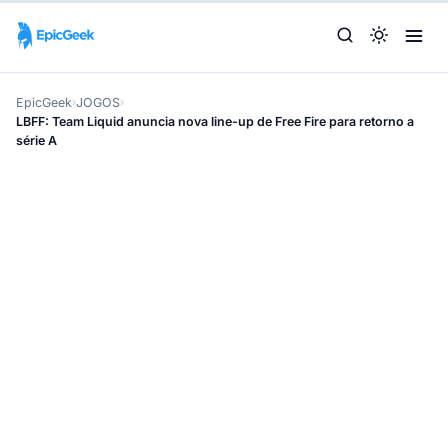
EpicGeek
›
JOGOS
›
LBFF: Team Liquid anuncia nova line-up de Free Fire para retorno a
série A