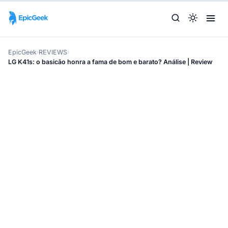
EpicGeek
›
REVIEWS
›
LG K41s: o basicão honra a fama de bom e barato? Análise | Review