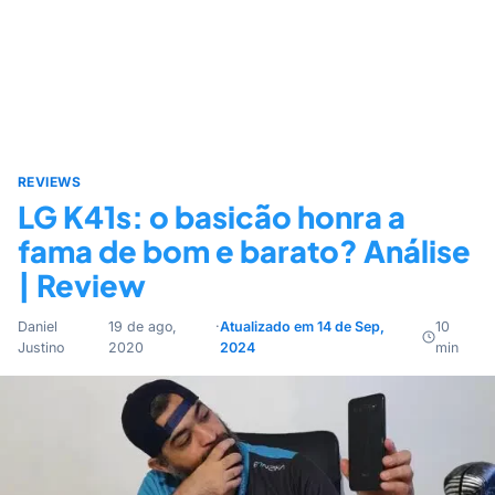
REVIEWS
LG K41s: o basicão honra a
fama de bom e barato? Análise
| Review
Daniel
19 de ago,
·
Atualizado em 14 de Sep,
10
Justino
2020
2024
min