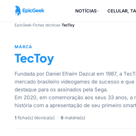
NOTÍCIAS
CELULAR, TA
EpicGeek
›
Fichas técnicas
›
TecToy
MARCA
TecToy
Fundada por Daniel Efraim Dazcal em 1987, a TecT
mercado brasileiro videogames de sucesso e que
destaque para os assinados pela Sega.
Em 2020, em comemoração aos seus 33 anos, a 
história com a apresentação de seu primeiro sma
1
ficha(s) técnica(s) ·
6
matéria(s)