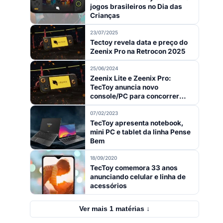
jogos brasileiros no Dia das
Crianças
23/07/2025
Tectoy revela data e preço do
Zeenix Pro na Retrocon 2025
25/06/2024
Zeenix Lite e Zeenix Pro:
TecToy anuncia novo
console/PC para concorrer
com ROG Ally, Lenovo Legion
Go e Steam Deck
07/02/2023
TecToy apresenta notebook,
mini PC e tablet da linha Pense
Bem
18/09/2020
TecToy comemora 33 anos
anunciando celular e linha de
acessórios
Ver mais 1 matérias ↓