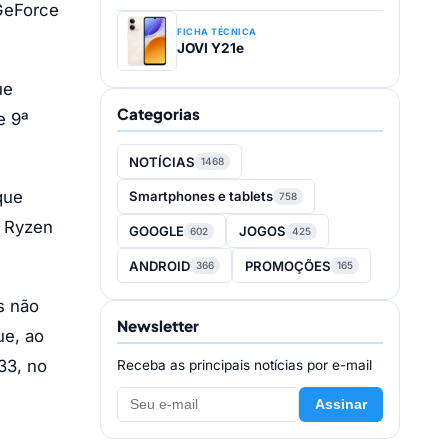
GeForce
FICHA TÉCNICA
JOVI Y21e
ue
Categorias
e 9ª
NOTÍCIAS
1468
que
Smartphones e tablets
758
 Ryzen
GOOGLE
JOGOS
602
425
ANDROID
PROMOÇÕES
366
165
s não
Newsletter
ue, ao
33, no
Receba as principais notícias por e-mail
Assinar