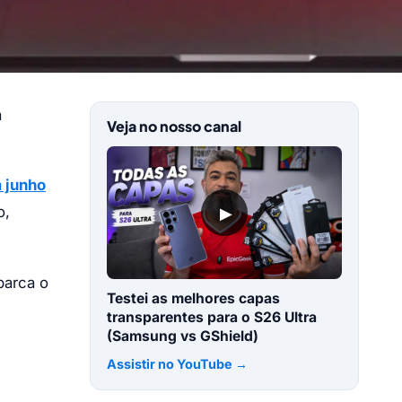
a
Veja no nosso canal
 junho
▶
o,
barca o
Testei as melhores capas
transparentes para o S26 Ultra
(Samsung vs GShield)
Assistir no YouTube →