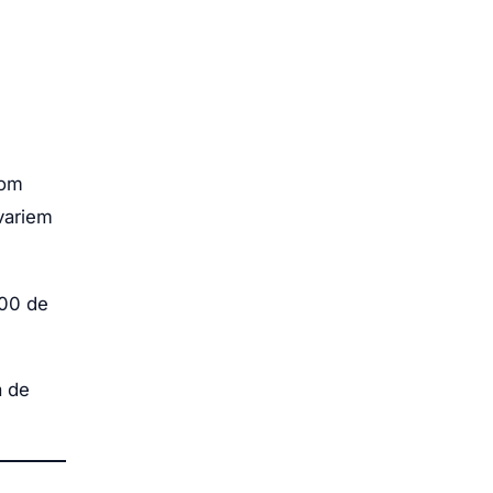
com
variem
800 de
a de