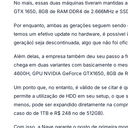
No mais, essas duas máquinas tiveram mantidas 
GTX 1650, 8GB de RAM DDR4 de 2.666MHz e SS
Por enquanto, ambas as gerações seguem sendo of
temos um efetivo update no hardware, é possível 
geração) seja descontinuada, algo que não foi of
Além delas, a empresa também deu seu passo a f
chega em duas variantes com basicamente o me
4600H, GPU NVIDIA GeForce GTX1650, 8GB de 
Um ponto que, no entanto, é válido de se citar é 
permite a utilização de HDD em seu setup, o que s
menos, pode ser expandido diretamente na compra
caso do de 1TB e R$ 248 no de 512GB).
Com isso, a Nave garante o posto de primeira mont