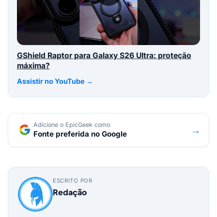
GShield Raptor para Galaxy S26 Ultra: proteção
máxima?
Assistir no YouTube →
Adicione o EpicGeek como
→
Fonte preferida no Google
ESCRITO POR
Redação