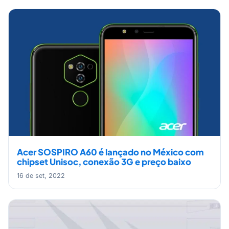
Acer SOSPIRO A60 é lançado no México com
chipset Unisoc, conexão 3G e preço baixo
16 de set, 2022