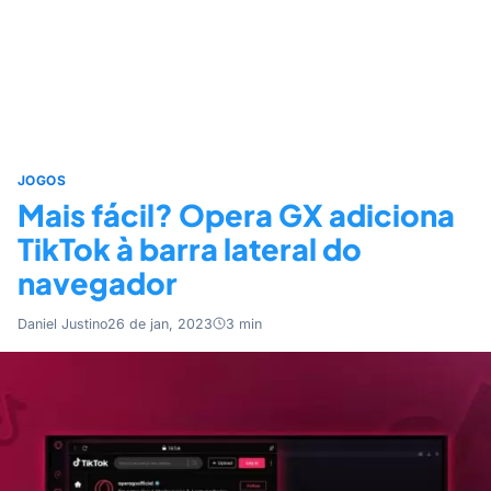
JOGOS
Mais fácil? Opera GX adiciona
TikTok à barra lateral do
navegador
Daniel Justino
26 de jan, 2023
3 min