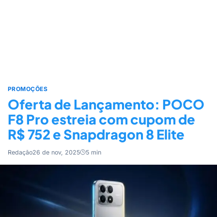
PROMOÇÕES
Oferta de Lançamento: POCO
F8 Pro estreia com cupom de
R$ 752 e Snapdragon 8 Elite
Redação
26 de nov, 2025
5 min