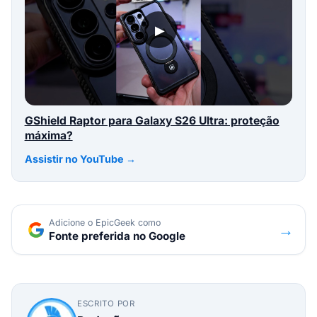
▶
GShield Raptor para Galaxy S26 Ultra: proteção
máxima?
Assistir no YouTube →
Adicione o EpicGeek como
→
Fonte preferida no Google
ESCRITO POR