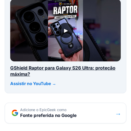
▶
GShield Raptor para Galaxy S26 Ultra: proteção
máxima?
Assistir no YouTube →
Adicione o EpicGeek como
→
Fonte preferida no Google